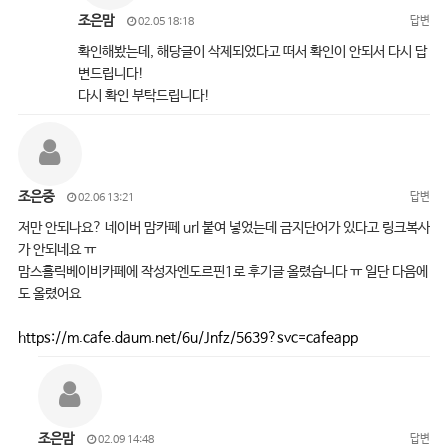
조은맘
답변
02.05 18:18
확인해봤는데, 해당글이 삭제되었다고 떠서 확인이 안되서 다시 답
변드립니다!
다시 확인 부탁드립니다!
조은중
답변
02.06 13:21
저만 안되나요? 네이버 맘카페 url 붙여 넣었는데 금지단어가 있다고 링크복사
가 안되네요 ㅠ
맘스홀릭베이비카페에 작성자엔도르핀1로 후기글 올렸습니다 ㅠ 일단 다음에
도 올렸어요
https://m.cafe.daum.net/6u/Jnfz/5639?svc=cafeapp
조은맘
답변
02.09 14:48