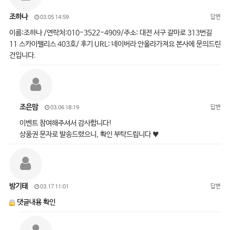
조하나
답변
03.05 14:59
이름:조하나 /연락처:010-3522-4909/주소: 대전 서구 갈마로 313번길
11 스카이팰리스 403호/ 후기 URL: 네이버라 안올라가져요 본사에 문의드린
건입니다.
조은맘
답변
03.06 18:19
이벤트 참여해주셔서 감사합니다!
상품권 문자로 발송드렸으니, 확인 부탁드립니다 ♥
방기태
답변
03.17 11:01
댓글내용 확인