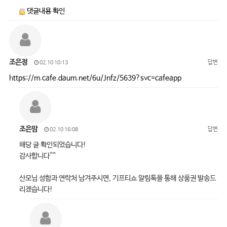
댓글내용 확인
조은정
답변
02.10 10:13
https://m.cafe.daum.net/6u/Jnfz/5639?svc=cafeapp
조은맘
답변
02.10 16:08
해당 글 확인되었습니다!
감사합니다^^
산모님 성함과 연락처 남겨주시면, 기프티쇼 알림톡을 통해 상품권 발송드
리겠습니다!