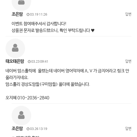
조은맘
답변
03.19 11:26
이벤트 참여해주셔서 감사합니다!
상품권 문자로 발송드렸으니, 확인 부탁드립니다 ♥
태오태은맘
답변
03.23 09:41
네이버 맘스홀릭에 올렸는데 네이버 영어약자에 A, V 가 금지어라고 링크 안
올라가지네요.
맘스홀리 경상도맘들(구미맘들) 폴더에 올렸습니다.
오지혜 010-2036-2840
조은맘
답변
03.26 13:19