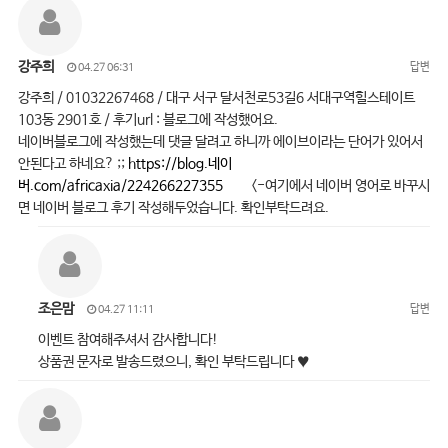
강주희
답변
04.27 06:31
강주희 / 01032267468 / 대구 서구 달서천로53길6 서대구역힐스테이트
103동 2901호 / 후기url : 블로그에 작성했어요.
네이버블로그에 작성했는데 댓글 달려고 하니까 에이브이라는 단어가 있어서
안된다고 하네요? ;;
https://blog.네이
버.com/africaxia/224266227355
<-여기에서 네이버 영어로 바꾸시
면 네이버 블로그 후기 작성해두었습니다. 확인부탁드려요.
조은맘
답변
04.27 11:11
이벤트 참여해주셔서 감사합니다!
상품권 문자로 발송드렸으니, 확인 부탁드립니다 ♥