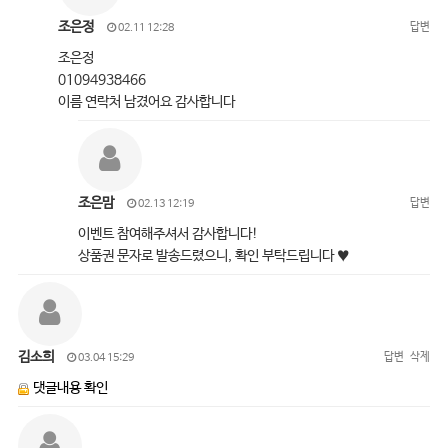
조은정
답변
02.11 12:28
조은정
01094938466
이름 연락처 남겼어요 감사합니다
조은맘
답변
02.13 12:19
이벤트 참여해주셔서 감사합니다!
상품권 문자로 발송드렸으니, 확인 부탁드립니다 ♥
김소희
답변
삭제
03.04 15:29
댓글내용 확인