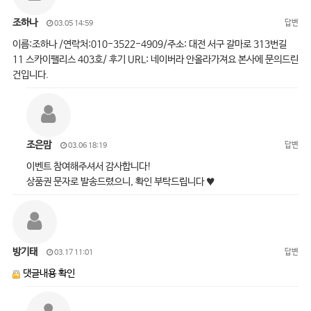
조하나
답변
03.05 14:59
이름:조하나 /연락처:010-3522-4909/주소: 대전 서구 갈마로 313번길
11 스카이팰리스 403호/ 후기 URL: 네이버라 안올라가져요 본사에 문의드린
건입니다.
조은맘
답변
03.06 18:19
이벤트 참여해주셔서 감사합니다!
상품권 문자로 발송드렸으니, 확인 부탁드립니다 ♥
방기태
답변
03.17 11:01
댓글내용 확인