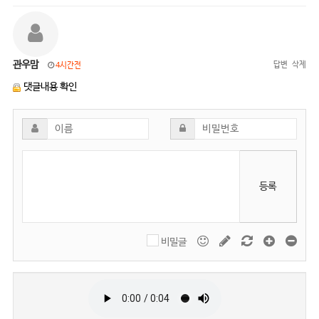
관우맘
답변
삭제
4시간전
댓글내용 확인
등록
비밀글