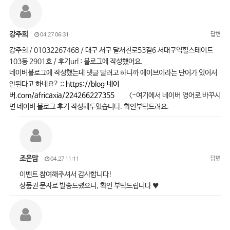
강주희
답변
04.27 06:31
강주희 / 01032267468 / 대구 서구 달서천로53길6 서대구역힐스테이트
103동 2901호 / 후기url : 블로그에 작성했어요.
네이버블로그에 작성했는데 댓글 달려고 하니까 에이브이라는 단어가 있어서
안된다고 하네요? ;;
https://blog.네이
버.com/africaxia/224266227355
<-여기에서 네이버 영어로 바꾸시
면 네이버 블로그 후기 작성해두었습니다. 확인부탁드려요.
조은맘
답변
04.27 11:11
이벤트 참여해주셔서 감사합니다!
상품권 문자로 발송드렸으니, 확인 부탁드립니다 ♥