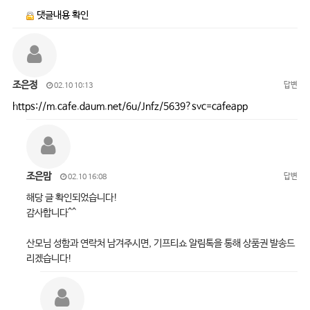
댓글내용 확인
조은정
답변
02.10 10:13
https://m.cafe.daum.net/6u/Jnfz/5639?svc=cafeapp
조은맘
답변
02.10 16:08
해당 글 확인되었습니다!
감사합니다^^
산모님 성함과 연락처 남겨주시면, 기프티쇼 알림톡을 통해 상품권 발송드
리겠습니다!