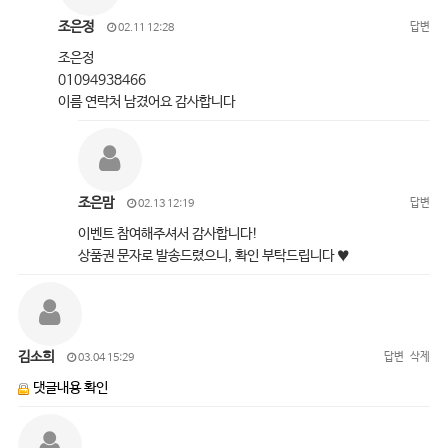
조은정
답변
02.11 12:28
조은정
01094938466
이름 연락처 남겼어요 감사합니다
조은맘
답변
02.13 12:19
이벤트 참여해주셔서 감사합니다!
상품권 문자로 발송드렸으니, 확인 부탁드립니다 ♥
김소희
답변
삭제
03.04 15:29
댓글내용 확인