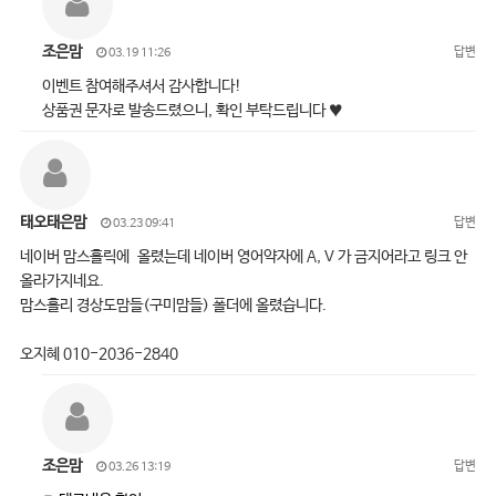
조은맘
답변
03.19 11:26
이벤트 참여해주셔서 감사합니다!
상품권 문자로 발송드렸으니, 확인 부탁드립니다 ♥
태오태은맘
답변
03.23 09:41
네이버 맘스홀릭에 올렸는데 네이버 영어약자에 A, V 가 금지어라고 링크 안
올라가지네요.
맘스홀리 경상도맘들(구미맘들) 폴더에 올렸습니다.
오지혜 010-2036-2840
조은맘
답변
03.26 13:19