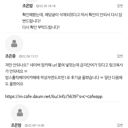
조은맘
답변
02.05 18:18
확인해봤는데, 해당글이 삭제되었다고 떠서 확인이 안되서 다시 답
변드립니다!
다시 확인 부탁드립니다!
조은중
답변
02.06 13:21
저만 안되나요? 네이버 맘카페 url 붙여 넣었는데 금지단어가 있다고 링크복사
가 안되네요 ㅠ
맘스홀릭베이비카페에 작성자엔도르핀1로 후기글 올렸습니다 ㅠ 일단 다음에
도 올렸어요
https://m.cafe.daum.net/6u/Jnfz/5639?svc=cafeapp
조은맘
답변
02.09 14:48