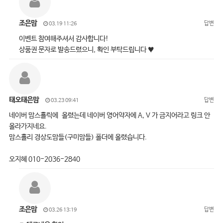
조은맘
답변
03.19 11:26
이벤트 참여해주셔서 감사합니다!
상품권 문자로 발송드렸으니, 확인 부탁드립니다 ♥
태오태은맘
답변
03.23 09:41
네이버 맘스홀릭에 올렸는데 네이버 영어약자에 A, V 가 금지어라고 링크 안
올라가지네요.
맘스홀리 경상도맘들(구미맘들) 폴더에 올렸습니다.
오지혜 010-2036-2840
조은맘
답변
03.26 13:19