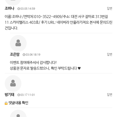
조하나
답변
03.05 14:59
이름:조하나 /연락처:010-3522-4909/주소: 대전 서구 갈마로 313번길
11 스카이팰리스 403호/ 후기 URL: 네이버라 안올라가져요 본사에 문의드린
건입니다.
조은맘
답변
03.06 18:19
이벤트 참여해주셔서 감사합니다!
상품권 문자로 발송드렸으니, 확인 부탁드립니다 ♥
방기태
답변
03.17 11:01
댓글내용 확인