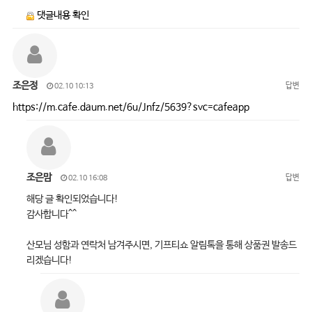
댓글내용 확인
조은정
답변
02.10 10:13
https://m.cafe.daum.net/6u/Jnfz/5639?svc=cafeapp
조은맘
답변
02.10 16:08
해당 글 확인되었습니다!
감사합니다^^
산모님 성함과 연락처 남겨주시면, 기프티쇼 알림톡을 통해 상품권 발송드
리겠습니다!