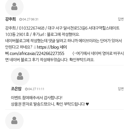
강주희
답변
04.27 06:31
강주희 / 01032267468 / 대구 서구 달서천로53길6 서대구역힐스테이트
103동 2901호 / 후기url : 블로그에 작성했어요.
네이버블로그에 작성했는데 댓글 달려고 하니까 에이브이라는 단어가 있어서
안된다고 하네요? ;;
https://blog.네이
버.com/africaxia/224266227355
<-여기에서 네이버 영어로 바꾸시
면 네이버 블로그 후기 작성해두었습니다. 확인부탁드려요.
조은맘
답변
04.27 11:11
이벤트 참여해주셔서 감사합니다!
상품권 문자로 발송드렸으니, 확인 부탁드립니다 ♥