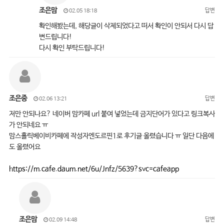
조은맘
답변
02.05 18:18
확인해봤는데, 해당글이 삭제되었다고 떠서 확인이 안되서 다시 답
변드립니다!
다시 확인 부탁드립니다!
조은중
답변
02.06 13:21
저만 안되나요? 네이버 맘카페 url 붙여 넣었는데 금지단어가 있다고 링크복사
가 안되네요 ㅠ
맘스홀릭베이비카페에 작성자엔도르핀1로 후기글 올렸습니다 ㅠ 일단 다음에
도 올렸어요
https://m.cafe.daum.net/6u/Jnfz/5639?svc=cafeapp
조은맘
답변
02.09 14:48