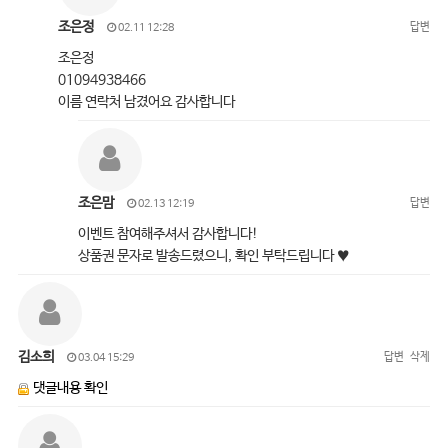
조은정
답변
02.11 12:28
조은정
01094938466
이름 연락처 남겼어요 감사합니다
조은맘
답변
02.13 12:19
이벤트 참여해주셔서 감사합니다!
상품권 문자로 발송드렸으니, 확인 부탁드립니다 ♥
김소희
답변
삭제
03.04 15:29
댓글내용 확인