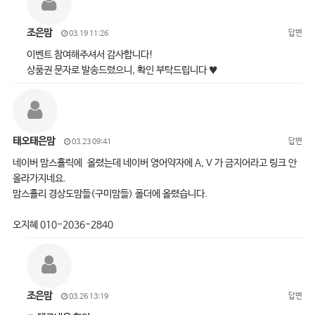
조은맘
답변
03.19 11:26
이벤트 참여해주셔서 감사합니다!
상품권 문자로 발송드렸으니, 확인 부탁드립니다 ♥
태오태은맘
답변
03.23 09:41
네이버 맘스홀릭에 올렸는데 네이버 영어약자에 A, V 가 금지어라고 링크 안
올라가지네요.
맘스홀리 경상도맘들(구미맘들) 폴더에 올렸습니다.
오지혜 010-2036-2840
조은맘
답변
03.26 13:19