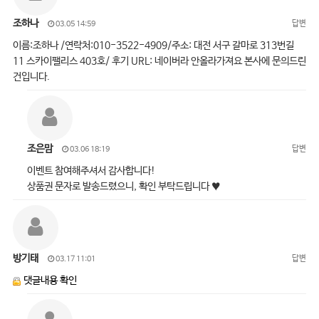
조하나
답변
03.05 14:59
이름:조하나 /연락처:010-3522-4909/주소: 대전 서구 갈마로 313번길
11 스카이팰리스 403호/ 후기 URL: 네이버라 안올라가져요 본사에 문의드린
건입니다.
조은맘
답변
03.06 18:19
이벤트 참여해주셔서 감사합니다!
상품권 문자로 발송드렸으니, 확인 부탁드립니다 ♥
방기태
답변
03.17 11:01
댓글내용 확인