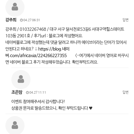
강주희
답변
04.27 06:31
강주희 / 01032267468 / 대구 서구 달서천로53길6 서대구역힐스테이트
103동 2901호 / 후기url : 블로그에 작성했어요.
네이버블로그에 작성했는데 댓글 달려고 하니까 에이브이라는 단어가 있어서
안된다고 하네요? ;;
https://blog.네이
버.com/africaxia/224266227355
<-여기에서 네이버 영어로 바꾸시
면 네이버 블로그 후기 작성해두었습니다. 확인부탁드려요.
조은맘
답변
04.27 11:11
이벤트 참여해주셔서 감사합니다!
상품권 문자로 발송드렸으니, 확인 부탁드립니다 ♥