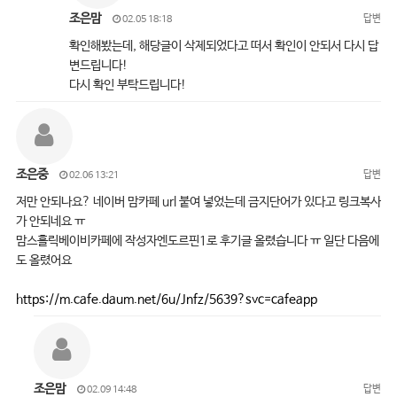
조은맘
답변
02.05 18:18
확인해봤는데, 해당글이 삭제되었다고 떠서 확인이 안되서 다시 답
변드립니다!
다시 확인 부탁드립니다!
조은중
답변
02.06 13:21
저만 안되나요? 네이버 맘카페 url 붙여 넣었는데 금지단어가 있다고 링크복사
가 안되네요 ㅠ
맘스홀릭베이비카페에 작성자엔도르핀1로 후기글 올렸습니다 ㅠ 일단 다음에
도 올렸어요
https://m.cafe.daum.net/6u/Jnfz/5639?svc=cafeapp
조은맘
답변
02.09 14:48