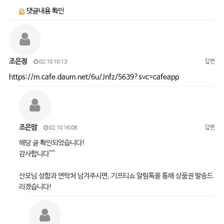
댓글내용 확인
조은정
답변
02.10 10:13
https://m.cafe.daum.net/6u/Jnfz/5639?svc=cafeapp
조은맘
답변
02.10 16:08
해당 글 확인되었습니다!
감사합니다^^
산모님 성함과 연락처 남겨주시면, 기프티쇼 알림톡을 통해 상품권 발송드
리겠습니다!