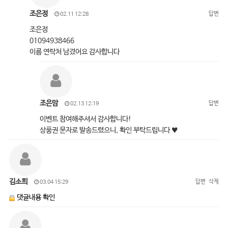
조은정
답변
02.11 12:28
조은정
01094938466
이름 연락처 남겼어요 감사합니다
조은맘
답변
02.13 12:19
이벤트 참여해주셔서 감사합니다!
상품권 문자로 발송드렸으니, 확인 부탁드립니다 ♥
김소희
답변
삭제
03.04 15:29
댓글내용 확인