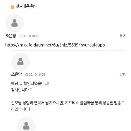
댓글내용 확인
조은정
답변
02.10 10:13
https://m.cafe.daum.net/6u/Jnfz/5639?svc=cafeapp
조은맘
답변
02.10 16:08
해당 글 확인되었습니다!
감사합니다^^
산모님 성함과 연락처 남겨주시면, 기프티쇼 알림톡을 통해 상품권 발송드
리겠습니다!