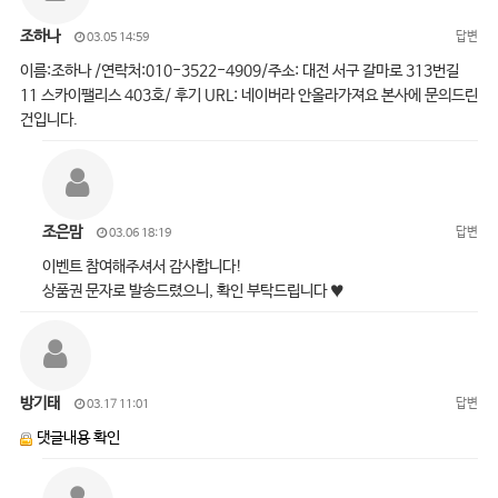
조하나
답변
03.05 14:59
이름:조하나 /연락처:010-3522-4909/주소: 대전 서구 갈마로 313번길
11 스카이팰리스 403호/ 후기 URL: 네이버라 안올라가져요 본사에 문의드린
건입니다.
조은맘
답변
03.06 18:19
이벤트 참여해주셔서 감사합니다!
상품권 문자로 발송드렸으니, 확인 부탁드립니다 ♥
방기태
답변
03.17 11:01
댓글내용 확인