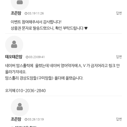
조은맘
답변
03.19 11:26
이벤트 참여해주셔서 감사합니다!
상품권 문자로 발송드렸으니, 확인 부탁드립니다 ♥
태오태은맘
답변
03.23 09:41
네이버 맘스홀릭에 올렸는데 네이버 영어약자에 A, V 가 금지어라고 링크 안
올라가지네요.
맘스홀리 경상도맘들(구미맘들) 폴더에 올렸습니다.
오지혜 010-2036-2840
조은맘
답변
03.26 13:19