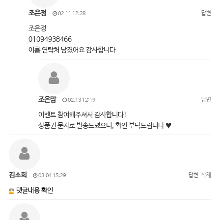
조은정
답변
02.11 12:28
조은정
01094938466
이름 연락처 남겼어요 감사합니다
조은맘
답변
02.13 12:19
이벤트 참여해주셔서 감사합니다!
상품권 문자로 발송드렸으니, 확인 부탁드립니다 ♥
김소희
답변
삭제
03.04 15:29
댓글내용 확인