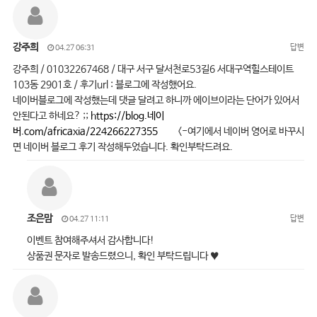
강주희
답변
04.27 06:31
강주희 / 01032267468 / 대구 서구 달서천로53길6 서대구역힐스테이트
103동 2901호 / 후기url : 블로그에 작성했어요.
네이버블로그에 작성했는데 댓글 달려고 하니까 에이브이라는 단어가 있어서
안된다고 하네요? ;;
https://blog.네이
버.com/africaxia/224266227355
<-여기에서 네이버 영어로 바꾸시
면 네이버 블로그 후기 작성해두었습니다. 확인부탁드려요.
조은맘
답변
04.27 11:11
이벤트 참여해주셔서 감사합니다!
상품권 문자로 발송드렸으니, 확인 부탁드립니다 ♥