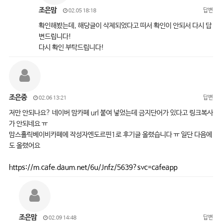
조은맘
답변
02.05 18:18
확인해봤는데, 해당글이 삭제되었다고 떠서 확인이 안되서 다시 답
변드립니다!
다시 확인 부탁드립니다!
조은중
답변
02.06 13:21
저만 안되나요? 네이버 맘카페 url 붙여 넣었는데 금지단어가 있다고 링크복사
가 안되네요 ㅠ
맘스홀릭베이비카페에 작성자엔도르핀1로 후기글 올렸습니다 ㅠ 일단 다음에
도 올렸어요
https://m.cafe.daum.net/6u/Jnfz/5639?svc=cafeapp
조은맘
답변
02.09 14:48