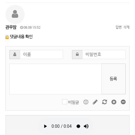
관우맘
답변
삭제
08.08 15:52
댓글내용 확인
등록
비밀글