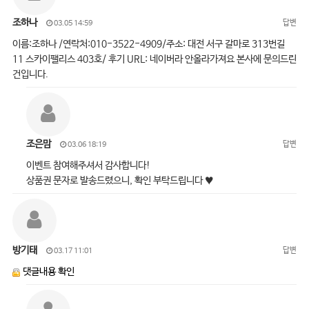
조하나
답변
03.05 14:59
이름:조하나 /연락처:010-3522-4909/주소: 대전 서구 갈마로 313번길
11 스카이팰리스 403호/ 후기 URL: 네이버라 안올라가져요 본사에 문의드린
건입니다.
조은맘
답변
03.06 18:19
이벤트 참여해주셔서 감사합니다!
상품권 문자로 발송드렸으니, 확인 부탁드립니다 ♥
방기태
답변
03.17 11:01
댓글내용 확인