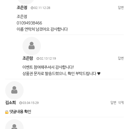
조은정
답변
02.11 12:28
조은정
01094938466
이름 연락처 남겼어요 감사합니다
조은맘
답변
02.13 12:19
이벤트 참여해주셔서 감사합니다!
상품권 문자로 발송드렸으니, 확인 부탁드립니다 ♥
김소희
답변
삭제
03.04 15:29
댓글내용 확인