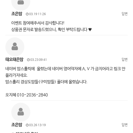
조은맘
답변
03.19 11:26
이벤트 참여해주셔서 감사합니다!
상품권 문자로 발송드렸으니, 확인 부탁드립니다 ♥
태오태은맘
답변
03.23 09:41
네이버 맘스홀릭에 올렸는데 네이버 영어약자에 A, V 가 금지어라고 링크 안
올라가지네요.
맘스홀리 경상도맘들(구미맘들) 폴더에 올렸습니다.
오지혜 010-2036-2840
조은맘
답변
03.26 13:19