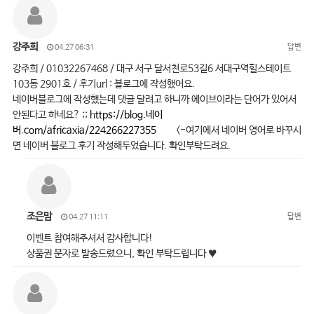
강주희
답변
04.27 06:31
강주희 / 01032267468 / 대구 서구 달서천로53길6 서대구역힐스테이트
103동 2901호 / 후기url : 블로그에 작성했어요.
네이버블로그에 작성했는데 댓글 달려고 하니까 에이브이라는 단어가 있어서
안된다고 하네요? ;;
https://blog.네이
버.com/africaxia/224266227355
<-여기에서 네이버 영어로 바꾸시
면 네이버 블로그 후기 작성해두었습니다. 확인부탁드려요.
조은맘
답변
04.27 11:11
이벤트 참여해주셔서 감사합니다!
상품권 문자로 발송드렸으니, 확인 부탁드립니다 ♥