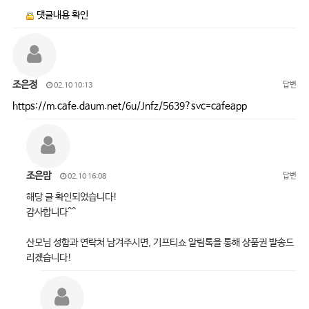
댓글내용 확인
조은정
답변
02.10 10:13
https://m.cafe.daum.net/6u/Jnfz/5639?svc=cafeapp
조은맘
답변
02.10 16:08
해당 글 확인되었습니다!
감사합니다^^
산모님 성함과 연락처 남겨주시면, 기프티쇼 알림톡을 통해 상품권 발송드
리겠습니다!