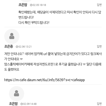
조은맘
답변
02.05 18:18
확인해봤는데, 해당글이 삭제되었다고 떠서 확인이 안되서 다시 답
변드립니다!
다시 확인 부탁드립니다!
조은중
답변
02.06 13:21
저만 안되나요? 네이버 맘카페 url 붙여 넣었는데 금지단어가 있다고 링크복사
가 안되네요 ㅠ
맘스홀릭베이비카페에 작성자엔도르핀1로 후기글 올렸습니다 ㅠ 일단 다음에
도 올렸어요
https://m.cafe.daum.net/6u/Jnfz/5639?svc=cafeapp
조은맘
답변
02.09 14:48