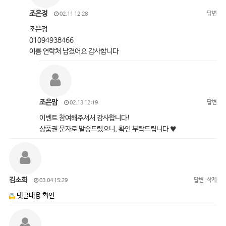
조은정
답변
02.11 12:28
조은정
01094938466
이름 연락처 남겼어요 감사합니다
조은맘
답변
02.13 12:19
이벤트 참여해주셔서 감사합니다!
상품권 문자로 발송드렸으니, 확인 부탁드립니다 ♥
김소희
답변
삭제
03.04 15:29
댓글내용 확인