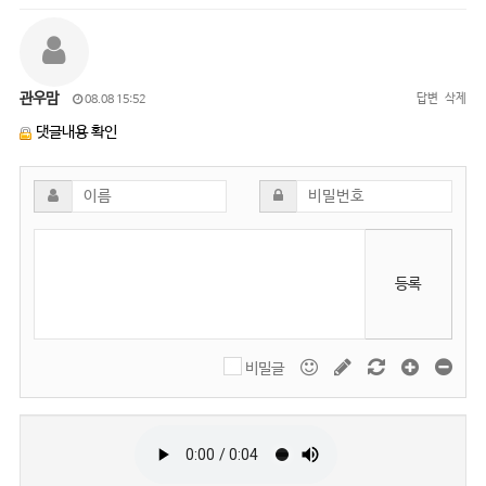
관우맘
답변
삭제
08.08 15:52
댓글내용 확인
등록
비밀글