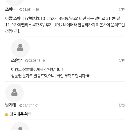
조하나
답변
03.05 14:59
이름:조하나 /연락처:010-3522-4909/주소: 대전 서구 갈마로 313번길
11 스카이팰리스 403호/ 후기 URL: 네이버라 안올라가져요 본사에 문의드린
건입니다.
조은맘
답변
03.06 18:19
이벤트 참여해주셔서 감사합니다!
상품권 문자로 발송드렸으니, 확인 부탁드립니다 ♥
방기태
답변
03.17 11:01
댓글내용 확인