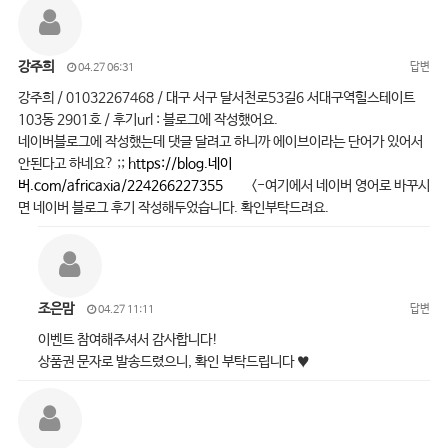
강주희
답변
04.27 06:31
강주희 / 01032267468 / 대구 서구 달서천로53길6 서대구역힐스테이트
103동 2901호 / 후기url : 블로그에 작성했어요.
네이버블로그에 작성했는데 댓글 달려고 하니까 에이브이라는 단어가 있어서
안된다고 하네요? ;;
https://blog.네이
버.com/africaxia/224266227355
<-여기에서 네이버 영어로 바꾸시
면 네이버 블로그 후기 작성해두었습니다. 확인부탁드려요.
조은맘
답변
04.27 11:11
이벤트 참여해주셔서 감사합니다!
상품권 문자로 발송드렸으니, 확인 부탁드립니다 ♥