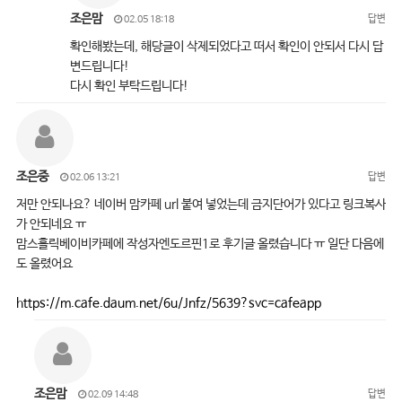
조은맘
답변
02.05 18:18
확인해봤는데, 해당글이 삭제되었다고 떠서 확인이 안되서 다시 답
변드립니다!
다시 확인 부탁드립니다!
조은중
답변
02.06 13:21
저만 안되나요? 네이버 맘카페 url 붙여 넣었는데 금지단어가 있다고 링크복사
가 안되네요 ㅠ
맘스홀릭베이비카페에 작성자엔도르핀1로 후기글 올렸습니다 ㅠ 일단 다음에
도 올렸어요
https://m.cafe.daum.net/6u/Jnfz/5639?svc=cafeapp
조은맘
답변
02.09 14:48