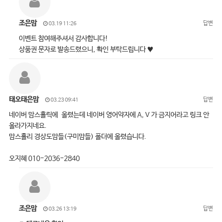
조은맘
답변
03.19 11:26
이벤트 참여해주셔서 감사합니다!
상품권 문자로 발송드렸으니, 확인 부탁드립니다 ♥
태오태은맘
답변
03.23 09:41
네이버 맘스홀릭에 올렸는데 네이버 영어약자에 A, V 가 금지어라고 링크 안
올라가지네요.
맘스홀리 경상도맘들(구미맘들) 폴더에 올렸습니다.
오지혜 010-2036-2840
조은맘
답변
03.26 13:19