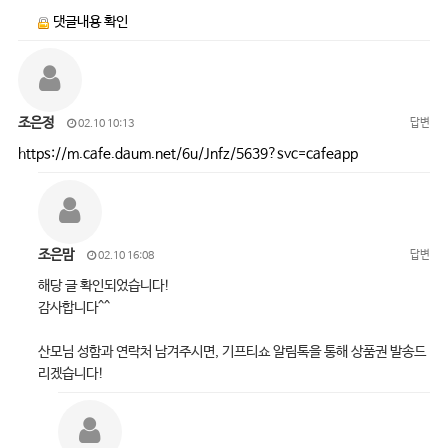
댓글내용 확인
조은정
답변
02.10 10:13
https://m.cafe.daum.net/6u/Jnfz/5639?svc=cafeapp
조은맘
답변
02.10 16:08
해당 글 확인되었습니다!
감사합니다^^
산모님 성함과 연락처 남겨주시면, 기프티쇼 알림톡을 통해 상품권 발송드
리겠습니다!