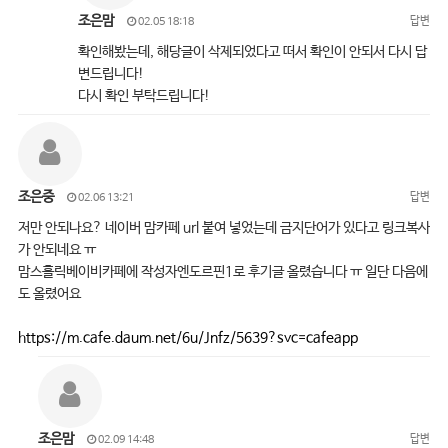
조은맘
답변
02.05 18:18
확인해봤는데, 해당글이 삭제되었다고 떠서 확인이 안되서 다시 답
변드립니다!
다시 확인 부탁드립니다!
조은중
답변
02.06 13:21
저만 안되나요? 네이버 맘카페 url 붙여 넣었는데 금지단어가 있다고 링크복사
가 안되네요 ㅠ
맘스홀릭베이비카페에 작성자엔도르핀1로 후기글 올렸습니다 ㅠ 일단 다음에
도 올렸어요
https://m.cafe.daum.net/6u/Jnfz/5639?svc=cafeapp
조은맘
답변
02.09 14:48