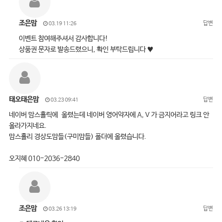
조은맘
답변
03.19 11:26
이벤트 참여해주셔서 감사합니다!
상품권 문자로 발송드렸으니, 확인 부탁드립니다 ♥
태오태은맘
답변
03.23 09:41
네이버 맘스홀릭에 올렸는데 네이버 영어약자에 A, V 가 금지어라고 링크 안
올라가지네요.
맘스홀리 경상도맘들(구미맘들) 폴더에 올렸습니다.
오지혜 010-2036-2840
조은맘
답변
03.26 13:19