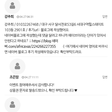
강주희
답변
04.27 06:31
강주희 / 01032267468 / 대구 서구 달서천로53길6 서대구역힐스테이트
103동 2901호 / 후기url : 블로그에 작성했어요.
네이버블로그에 작성했는데 댓글 달려고 하니까 에이브이라는 단어가 있어서
안된다고 하네요? ;;
https://blog.네이
버.com/africaxia/224266227355
<-여기에서 네이버 영어로 바꾸시
면 네이버 블로그 후기 작성해두었습니다. 확인부탁드려요.
조은맘
답변
04.27 11:11
이벤트 참여해주셔서 감사합니다!
상품권 문자로 발송드렸으니, 확인 부탁드립니다 ♥