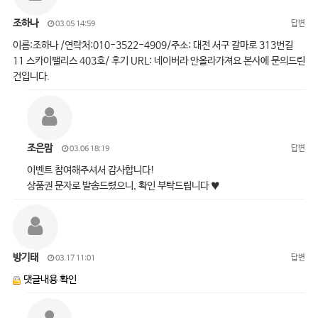
조하나
답변
03.05 14:59
이름:조하나 /연락처:010-3522-4909/주소: 대전 서구 갈마로 313번길
11 스카이팰리스 403호/ 후기 URL: 네이버라 안올라가져요 본사에 문의드린
건입니다.
조은맘
답변
03.06 18:19
이벤트 참여해주셔서 감사합니다!
상품권 문자로 발송드렸으니, 확인 부탁드립니다 ♥
방기태
답변
03.17 11:01
댓글내용 확인