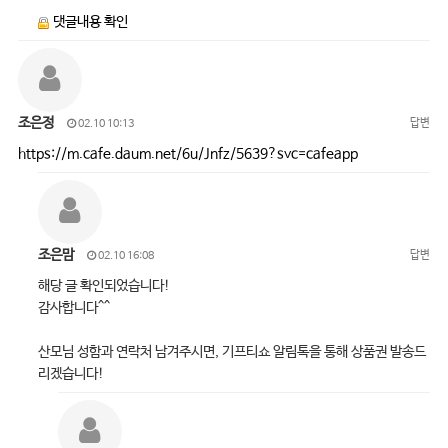
댓글내용 확인
조은정
답변
02.10 10:13
https://m.cafe.daum.net/6u/Jnfz/5639?svc=cafeapp
조은맘
답변
02.10 16:08
해당 글 확인되었습니다!
감사합니다^^
산모님 성함과 연락처 남겨주시면, 기프티쇼 알림톡을 통해 상품권 발송드
리겠습니다!