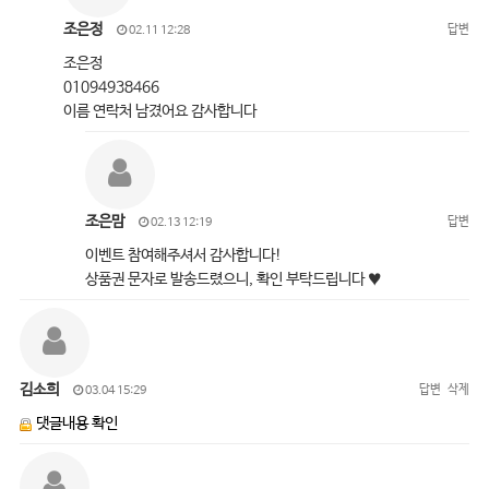
조은정
답변
02.11 12:28
조은정
01094938466
이름 연락처 남겼어요 감사합니다
조은맘
답변
02.13 12:19
이벤트 참여해주셔서 감사합니다!
상품권 문자로 발송드렸으니, 확인 부탁드립니다 ♥
김소희
답변
삭제
03.04 15:29
댓글내용 확인