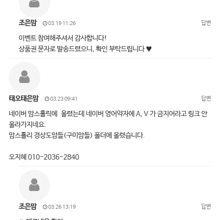
조은맘
답변
03.19 11:26
이벤트 참여해주셔서 감사합니다!
상품권 문자로 발송드렸으니, 확인 부탁드립니다 ♥
태오태은맘
답변
03.23 09:41
네이버 맘스홀릭에 올렸는데 네이버 영어약자에 A, V 가 금지어라고 링크 안
올라가지네요.
맘스홀리 경상도맘들(구미맘들) 폴더에 올렸습니다.
오지혜 010-2036-2840
조은맘
답변
03.26 13:19