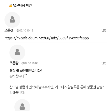
댓글내용 확인
조은정
답변
02.10 10:13
https://m.cafe.daum.net/6u/Jnfz/5639?svc=cafeapp
조은맘
답변
02.10 16:08
해당 글 확인되었습니다!
감사합니다^^
산모님 성함과 연락처 남겨주시면, 기프티쇼 알림톡을 통해 상품권 발송드
리겠습니다!