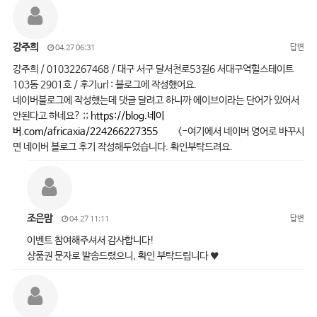
강주희
답변
04.27 06:31
강주희 / 01032267468 / 대구 서구 달서천로53길6 서대구역힐스테이트
103동 2901호 / 후기url : 블로그에 작성했어요.
네이버블로그에 작성했는데 댓글 달려고 하니까 에이브이라는 단어가 있어서
안된다고 하네요? ;;
https://blog.네이
버.com/africaxia/224266227355
<-여기에서 네이버 영어로 바꾸시
면 네이버 블로그 후기 작성해두었습니다. 확인부탁드려요.
조은맘
답변
04.27 11:11
이벤트 참여해주셔서 감사합니다!
상품권 문자로 발송드렸으니, 확인 부탁드립니다 ♥