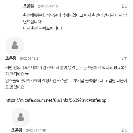
조은맘
답변
02.05 18:18
확인해봤는데, 해당글이 삭제되었다고 떠서 확인이 안되서 다시 답
변드립니다!
다시 확인 부탁드립니다!
조은중
답변
02.06 13:21
저만 안되나요? 네이버 맘카페 url 붙여 넣었는데 금지단어가 있다고 링크복사
가 안되네요 ㅠ
맘스홀릭베이비카페에 작성자엔도르핀1로 후기글 올렸습니다 ㅠ 일단 다음에
도 올렸어요
https://m.cafe.daum.net/6u/Jnfz/5639?svc=cafeapp
조은맘
답변
02.09 14:48