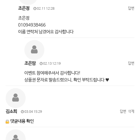
조은정
답변
02.11 12:28
조은정
01094938466
이름 연락처 남겼어요 감사합니다
조은맘
답변
02.13 12:19
이벤트 참여해주셔서 감사합니다!
상품권 문자로 발송드렸으니, 확인 부탁드립니다 ♥
김소희
답변
삭제
03.04 15:29
댓글내용 확인