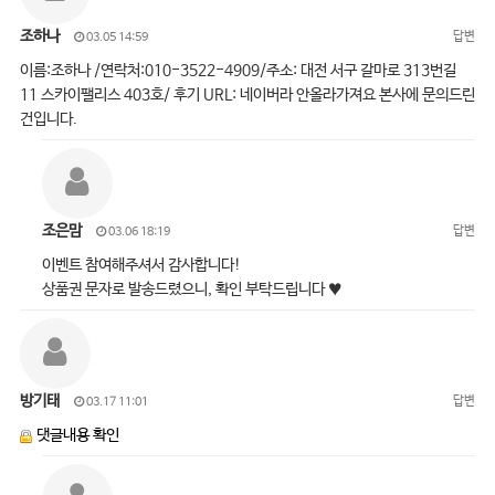
조하나
답변
03.05 14:59
이름:조하나 /연락처:010-3522-4909/주소: 대전 서구 갈마로 313번길
11 스카이팰리스 403호/ 후기 URL: 네이버라 안올라가져요 본사에 문의드린
건입니다.
조은맘
답변
03.06 18:19
이벤트 참여해주셔서 감사합니다!
상품권 문자로 발송드렸으니, 확인 부탁드립니다 ♥
방기태
답변
03.17 11:01
댓글내용 확인