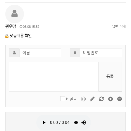
관우맘
답변
삭제
08.08 15:52
댓글내용 확인
등록
비밀글