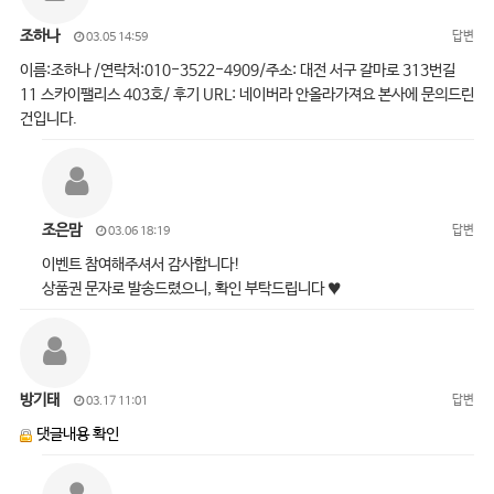
조하나
답변
03.05 14:59
이름:조하나 /연락처:010-3522-4909/주소: 대전 서구 갈마로 313번길
11 스카이팰리스 403호/ 후기 URL: 네이버라 안올라가져요 본사에 문의드린
건입니다.
조은맘
답변
03.06 18:19
이벤트 참여해주셔서 감사합니다!
상품권 문자로 발송드렸으니, 확인 부탁드립니다 ♥
방기태
답변
03.17 11:01
댓글내용 확인