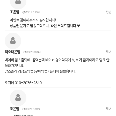
조은맘
답변
03.19 11:26
이벤트 참여해주셔서 감사합니다!
상품권 문자로 발송드렸으니, 확인 부탁드립니다 ♥
태오태은맘
답변
03.23 09:41
네이버 맘스홀릭에 올렸는데 네이버 영어약자에 A, V 가 금지어라고 링크 안
올라가지네요.
맘스홀리 경상도맘들(구미맘들) 폴더에 올렸습니다.
오지혜 010-2036-2840
조은맘
답변
03.26 13:19