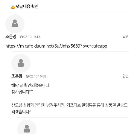
댓글내용 확인
조은정
답변
02.10 10:13
https://m.cafe.daum.net/6u/Jnfz/5639?svc=cafeapp
조은맘
답변
02.10 16:08
해당 글 확인되었습니다!
감사합니다^^
산모님 성함과 연락처 남겨주시면, 기프티쇼 알림톡을 통해 상품권 발송드
리겠습니다!