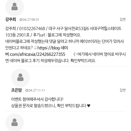
강주희
답변
04.27 06:31
강주희 / 01032267468 / 대구 서구 달서천로53길6 서대구역힐스테이트
103동 2901호 / 후기url : 블로그에 작성했어요.
네이버블로그에 작성했는데 댓글 달려고 하니까 에이브이라는 단어가 있어서
안된다고 하네요? ;;
https://blog.네이
버.com/africaxia/224266227355
<-여기에서 네이버 영어로 바꾸시
면 네이버 블로그 후기 작성해두었습니다. 확인부탁드려요.
조은맘
답변
04.27 11:11
이벤트 참여해주셔서 감사합니다!
상품권 문자로 발송드렸으니, 확인 부탁드립니다 ♥