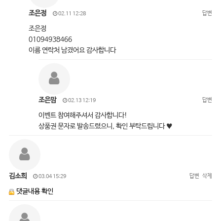
조은정
답변
02.11 12:28
조은정
01094938466
이름 연락처 남겼어요 감사합니다
조은맘
답변
02.13 12:19
이벤트 참여해주셔서 감사합니다!
상품권 문자로 발송드렸으니, 확인 부탁드립니다 ♥
김소희
답변
삭제
03.04 15:29
댓글내용 확인