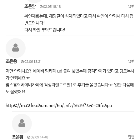
조은맘
답변
02.05 18:18
확인해봤는데, 해당글이 삭제되었다고 떠서 확인이 안되서 다시 답
변드립니다!
다시 확인 부탁드립니다!
조은중
답변
02.06 13:21
저만 안되나요? 네이버 맘카페 url 붙여 넣었는데 금지단어가 있다고 링크복사
가 안되네요 ㅠ
맘스홀릭베이비카페에 작성자엔도르핀1로 후기글 올렸습니다 ㅠ 일단 다음에
도 올렸어요
https://m.cafe.daum.net/6u/Jnfz/5639?svc=cafeapp
조은맘
답변
02.09 14:48