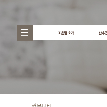
조은맘 소개
산후
커뮤니티