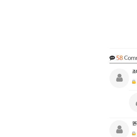
58
Com
조
권