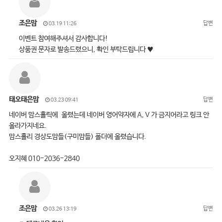
조은맘
답변
03.19 11:26
이벤트 참여해주셔서 감사합니다!
상품권 문자로 발송드렸으니, 확인 부탁드립니다 ♥
태오태은맘
답변
03.23 09:41
네이버 맘스홀릭에 올렸는데 네이버 영어약자에 A, V 가 금지어라고 링크 안
올라가지네요.
맘스홀리 경상도맘들(구미맘들) 폴더에 올렸습니다.
오지혜 010-2036-2840
조은맘
답변
03.26 13:19