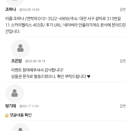
조하나
답변
03.05 14:59
이름:조하나 /연락처:010-3522-4909/주소: 대전 서구 갈마로 313번길
11 스카이팰리스 403호/ 후기 URL: 네이버라 안올라가져요 본사에 문의드린
건입니다.
조은맘
답변
03.06 18:19
이벤트 참여해주셔서 감사합니다!
상품권 문자로 발송드렸으니, 확인 부탁드립니다 ♥
방기태
답변
03.17 11:01
댓글내용 확인