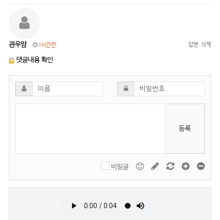
관우맘
답변
삭제
1시간전
댓글내용 확인
등록
비밀글