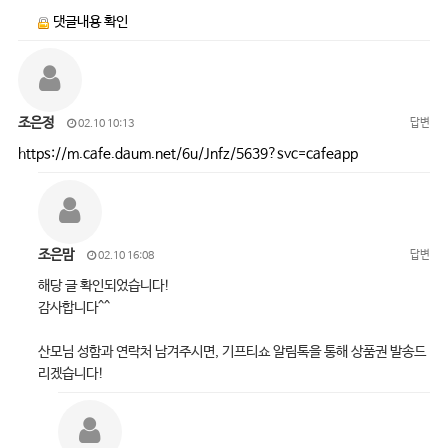
댓글내용 확인
조은정
답변
02.10 10:13
https://m.cafe.daum.net/6u/Jnfz/5639?svc=cafeapp
조은맘
답변
02.10 16:08
해당 글 확인되었습니다!
감사합니다^^
산모님 성함과 연락처 남겨주시면, 기프티쇼 알림톡을 통해 상품권 발송드
리겠습니다!