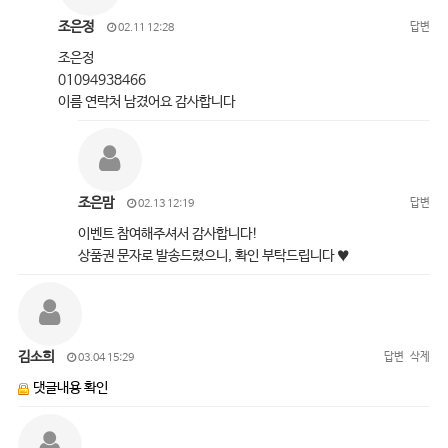
조은정
답변
02.11 12:28
조은정
01094938466
이름 연락처 남겼어요 감사합니다
조은맘
답변
02.13 12:19
이벤트 참여해주셔서 감사합니다!
상품권 문자로 발송드렸으니, 확인 부탁드립니다 ♥
김소희
답변
삭제
03.04 15:29
댓글내용 확인