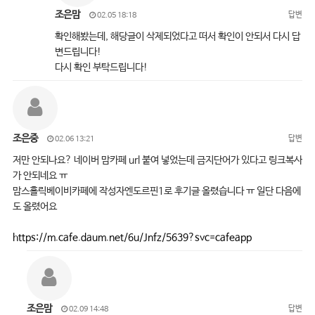
조은맘
답변
02.05 18:18
확인해봤는데, 해당글이 삭제되었다고 떠서 확인이 안되서 다시 답
변드립니다!
다시 확인 부탁드립니다!
조은중
답변
02.06 13:21
저만 안되나요? 네이버 맘카페 url 붙여 넣었는데 금지단어가 있다고 링크복사
가 안되네요 ㅠ
맘스홀릭베이비카페에 작성자엔도르핀1로 후기글 올렸습니다 ㅠ 일단 다음에
도 올렸어요
https://m.cafe.daum.net/6u/Jnfz/5639?svc=cafeapp
조은맘
답변
02.09 14:48