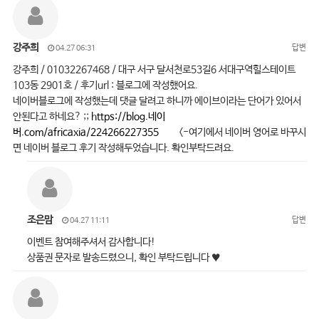
강주희
답변
04.27 06:31
강주희 / 01032267468 / 대구 서구 달서천로53길6 서대구역힐스테이트
103동 2901호 / 후기url : 블로그에 작성했어요.
네이버블로그에 작성했는데 댓글 달려고 하니까 에이브이라는 단어가 있어서
안된다고 하네요? ;;
https://blog.네이
버.com/africaxia/224266227355
<-여기에서 네이버 영어로 바꾸시
면 네이버 블로그 후기 작성해두었습니다. 확인부탁드려요.
조은맘
답변
04.27 11:11
이벤트 참여해주셔서 감사합니다!
상품권 문자로 발송드렸으니, 확인 부탁드립니다 ♥