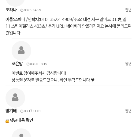
조하나
답변
03.05 14:59
이름:조하나 /연락처:010-3522-4909/주소: 대전 서구 갈마로 313번길
11 스카이팰리스 403호/ 후기 URL: 네이버라 안올라가져요 본사에 문의드린
건입니다.
조은맘
답변
03.06 18:19
이벤트 참여해주셔서 감사합니다!
상품권 문자로 발송드렸으니, 확인 부탁드립니다 ♥
방기태
답변
03.17 11:01
댓글내용 확인