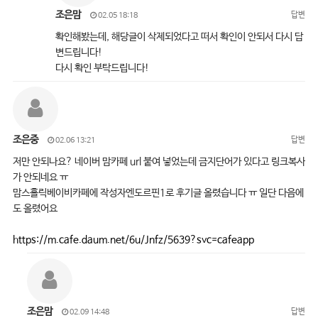
조은맘
답변
02.05 18:18
확인해봤는데, 해당글이 삭제되었다고 떠서 확인이 안되서 다시 답
변드립니다!
다시 확인 부탁드립니다!
조은중
답변
02.06 13:21
저만 안되나요? 네이버 맘카페 url 붙여 넣었는데 금지단어가 있다고 링크복사
가 안되네요 ㅠ
맘스홀릭베이비카페에 작성자엔도르핀1로 후기글 올렸습니다 ㅠ 일단 다음에
도 올렸어요
https://m.cafe.daum.net/6u/Jnfz/5639?svc=cafeapp
조은맘
답변
02.09 14:48