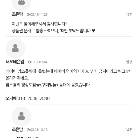
조은맘
답변
03.19 11:26
이벤트 참여해주셔서 감사합니다!
상품권 문자로 발송드렸으니, 확인 부탁드립니다 ♥
태오태은맘
답변
03.23 09:41
네이버 맘스홀릭에 올렸는데 네이버 영어약자에 A, V 가 금지어라고 링크 안
올라가지네요.
맘스홀리 경상도맘들(구미맘들) 폴더에 올렸습니다.
오지혜 010-2036-2840
조은맘
답변
03.26 13:19