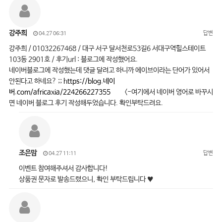
강주희
답변
04.27 06:31
강주희 / 01032267468 / 대구 서구 달서천로53길6 서대구역힐스테이트
103동 2901호 / 후기url : 블로그에 작성했어요.
네이버블로그에 작성했는데 댓글 달려고 하니까 에이브이라는 단어가 있어서
안된다고 하네요? ;;
https://blog.네이
버.com/africaxia/224266227355
<-여기에서 네이버 영어로 바꾸시
면 네이버 블로그 후기 작성해두었습니다. 확인부탁드려요.
조은맘
답변
04.27 11:11
이벤트 참여해주셔서 감사합니다!
상품권 문자로 발송드렸으니, 확인 부탁드립니다 ♥