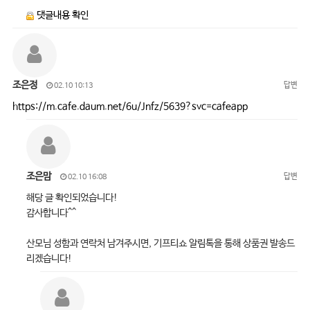
댓글내용 확인
조은정
답변
02.10 10:13
https://m.cafe.daum.net/6u/Jnfz/5639?svc=cafeapp
조은맘
답변
02.10 16:08
해당 글 확인되었습니다!
감사합니다^^
산모님 성함과 연락처 남겨주시면, 기프티쇼 알림톡을 통해 상품권 발송드
리겠습니다!