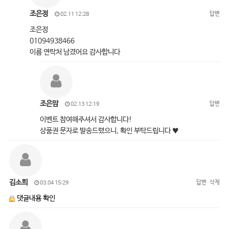
조은정
답변
02.11 12:28
조은정
01094938466
이름 연락처 남겼어요 감사합니다
조은맘
답변
02.13 12:19
이벤트 참여해주셔서 감사합니다!
상품권 문자로 발송드렸으니, 확인 부탁드립니다 ♥
김소희
답변
삭제
03.04 15:29
댓글내용 확인