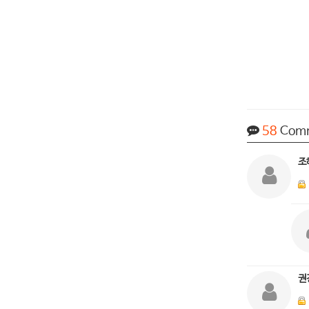
58
Com
조
권