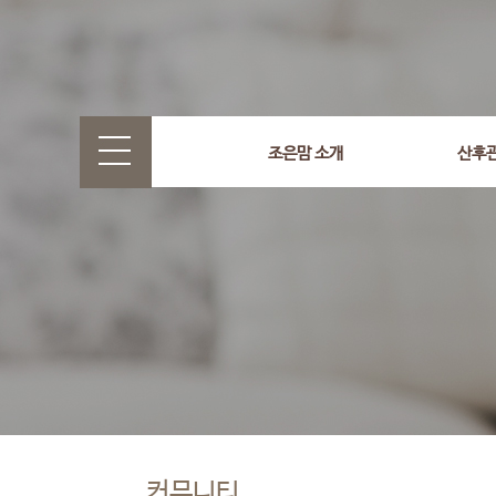
조은맘 소개
산후
커뮤니티