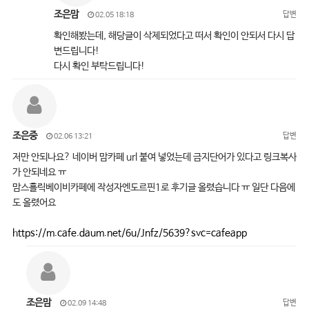
조은맘
답변
02.05 18:18
확인해봤는데, 해당글이 삭제되었다고 떠서 확인이 안되서 다시 답
변드립니다!
다시 확인 부탁드립니다!
조은중
답변
02.06 13:21
저만 안되나요? 네이버 맘카페 url 붙여 넣었는데 금지단어가 있다고 링크복사
가 안되네요 ㅠ
맘스홀릭베이비카페에 작성자엔도르핀1로 후기글 올렸습니다 ㅠ 일단 다음에
도 올렸어요
https://m.cafe.daum.net/6u/Jnfz/5639?svc=cafeapp
조은맘
답변
02.09 14:48