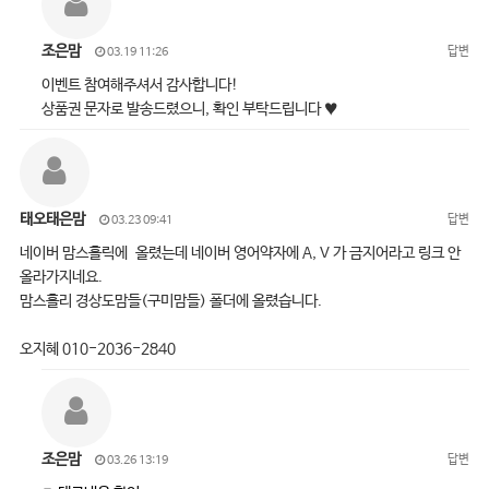
조은맘
답변
03.19 11:26
이벤트 참여해주셔서 감사합니다!
상품권 문자로 발송드렸으니, 확인 부탁드립니다 ♥
태오태은맘
답변
03.23 09:41
네이버 맘스홀릭에 올렸는데 네이버 영어약자에 A, V 가 금지어라고 링크 안
올라가지네요.
맘스홀리 경상도맘들(구미맘들) 폴더에 올렸습니다.
오지혜 010-2036-2840
조은맘
답변
03.26 13:19