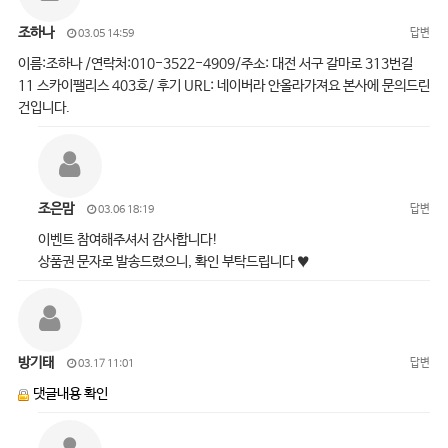
조하나
답변
03.05 14:59
이름:조하나 /연락처:010-3522-4909/주소: 대전 서구 갈마로 313번길
11 스카이팰리스 403호/ 후기 URL: 네이버라 안올라가져요 본사에 문의드린
건입니다.
조은맘
답변
03.06 18:19
이벤트 참여해주셔서 감사합니다!
상품권 문자로 발송드렸으니, 확인 부탁드립니다 ♥
방기태
답변
03.17 11:01
댓글내용 확인