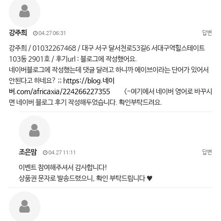
강주희
답변
04.27 06:31
강주희 / 01032267468 / 대구 서구 달서천로53길6 서대구역힐스테이트
103동 2901호 / 후기url : 블로그에 작성했어요.
네이버블로그에 작성했는데 댓글 달려고 하니까 에이브이라는 단어가 있어서
안된다고 하네요? ;;
https://blog.네이
버.com/africaxia/224266227355
<-여기에서 네이버 영어로 바꾸시
면 네이버 블로그 후기 작성해두었습니다. 확인부탁드려요.
조은맘
답변
04.27 11:11
이벤트 참여해주셔서 감사합니다!
상품권 문자로 발송드렸으니, 확인 부탁드립니다 ♥