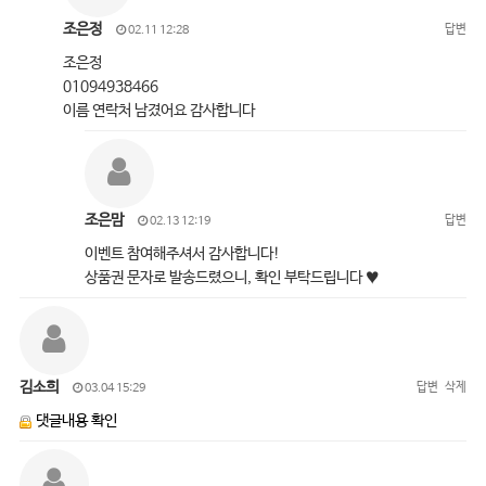
조은정
답변
02.11 12:28
조은정
01094938466
이름 연락처 남겼어요 감사합니다
조은맘
답변
02.13 12:19
이벤트 참여해주셔서 감사합니다!
상품권 문자로 발송드렸으니, 확인 부탁드립니다 ♥
김소희
답변
삭제
03.04 15:29
댓글내용 확인