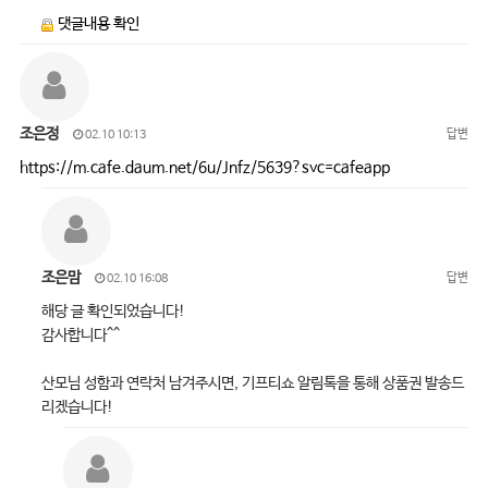
댓글내용 확인
조은정
답변
02.10 10:13
https://m.cafe.daum.net/6u/Jnfz/5639?svc=cafeapp
조은맘
답변
02.10 16:08
해당 글 확인되었습니다!
감사합니다^^
산모님 성함과 연락처 남겨주시면, 기프티쇼 알림톡을 통해 상품권 발송드
리겠습니다!