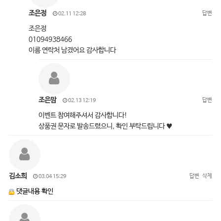
조은정
답변
02.11 12:28
조은정
01094938466
이름 연락처 남겼어요 감사합니다
조은맘
답변
02.13 12:19
이벤트 참여해주셔서 감사합니다!
상품권 문자로 발송드렸으니, 확인 부탁드립니다 ♥
김소희
답변
삭제
03.04 15:29
댓글내용 확인