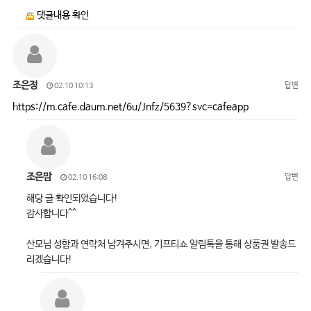
댓글내용 확인
조은정
답변
02.10 10:13
https://m.cafe.daum.net/6u/Jnfz/5639?svc=cafeapp
조은맘
답변
02.10 16:08
해당 글 확인되었습니다!
감사합니다^^
산모님 성함과 연락처 남겨주시면, 기프티쇼 알림톡을 통해 상품권 발송드
리겠습니다!