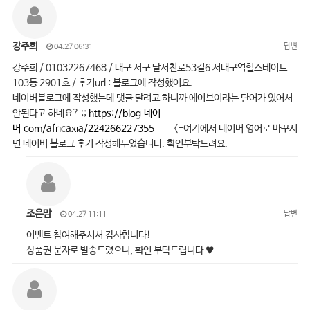
강주희
답변
04.27 06:31
강주희 / 01032267468 / 대구 서구 달서천로53길6 서대구역힐스테이트
103동 2901호 / 후기url : 블로그에 작성했어요.
네이버블로그에 작성했는데 댓글 달려고 하니까 에이브이라는 단어가 있어서
안된다고 하네요? ;;
https://blog.네이
버.com/africaxia/224266227355
<-여기에서 네이버 영어로 바꾸시
면 네이버 블로그 후기 작성해두었습니다. 확인부탁드려요.
조은맘
답변
04.27 11:11
이벤트 참여해주셔서 감사합니다!
상품권 문자로 발송드렸으니, 확인 부탁드립니다 ♥