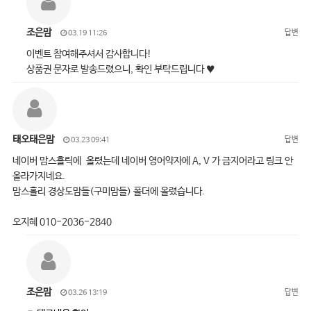
조은맘
답변
03.19 11:26
이벤트 참여해주셔서 감사합니다!
상품권 문자로 발송드렸으니, 확인 부탁드립니다 ♥
태오태은맘
답변
03.23 09:41
네이버 맘스홀릭에 올렸는데 네이버 영어약자에 A, V 가 금지어라고 링크 안
올라가지네요.
맘스홀리 경상도맘들(구미맘들) 폴더에 올렸습니다.
오지혜 010-2036-2840
조은맘
답변
03.26 13:19