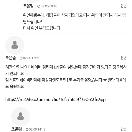
조은맘
답변
02.05 18:18
확인해봤는데, 해당글이 삭제되었다고 떠서 확인이 안되서 다시 답
변드립니다!
다시 확인 부탁드립니다!
조은중
답변
02.06 13:21
저만 안되나요? 네이버 맘카페 url 붙여 넣었는데 금지단어가 있다고 링크복사
가 안되네요 ㅠ
맘스홀릭베이비카페에 작성자엔도르핀1로 후기글 올렸습니다 ㅠ 일단 다음에
도 올렸어요
https://m.cafe.daum.net/6u/Jnfz/5639?svc=cafeapp
조은맘
답변
02.09 14:48