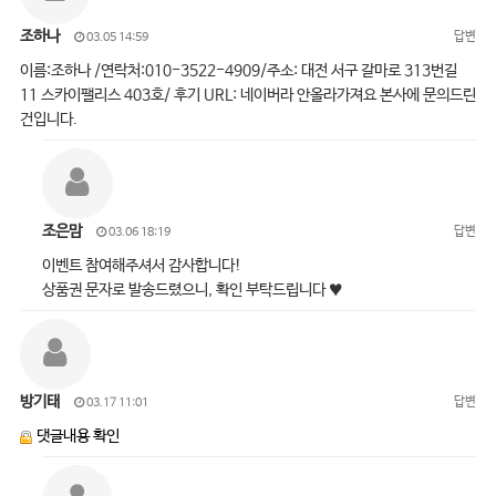
조하나
답변
03.05 14:59
이름:조하나 /연락처:010-3522-4909/주소: 대전 서구 갈마로 313번길
11 스카이팰리스 403호/ 후기 URL: 네이버라 안올라가져요 본사에 문의드린
건입니다.
조은맘
답변
03.06 18:19
이벤트 참여해주셔서 감사합니다!
상품권 문자로 발송드렸으니, 확인 부탁드립니다 ♥
방기태
답변
03.17 11:01
댓글내용 확인