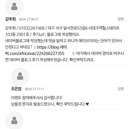
강주희
답변
04.27 06:31
강주희 / 01032267468 / 대구 서구 달서천로53길6 서대구역힐스테이트
103동 2901호 / 후기url : 블로그에 작성했어요.
네이버블로그에 작성했는데 댓글 달려고 하니까 에이브이라는 단어가 있어서
안된다고 하네요? ;;
https://blog.네이
버.com/africaxia/224266227355
<-여기에서 네이버 영어로 바꾸시
면 네이버 블로그 후기 작성해두었습니다. 확인부탁드려요.
조은맘
답변
04.27 11:11
이벤트 참여해주셔서 감사합니다!
상품권 문자로 발송드렸으니, 확인 부탁드립니다 ♥