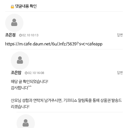
댓글내용 확인
조은정
답변
02.10 10:13
https://m.cafe.daum.net/6u/Jnfz/5639?svc=cafeapp
조은맘
답변
02.10 16:08
해당 글 확인되었습니다!
감사합니다^^
산모님 성함과 연락처 남겨주시면, 기프티쇼 알림톡을 통해 상품권 발송드
리겠습니다!