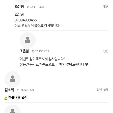
조은정
답변
02.11 12:28
조은정
01094938466
이름 연락처 남겼어요 감사합니다
조은맘
답변
02.13 12:19
이벤트 참여해주셔서 감사합니다!
상품권 문자로 발송드렸으니, 확인 부탁드립니다 ♥
김소희
답변
삭제
03.04 15:29
댓글내용 확인