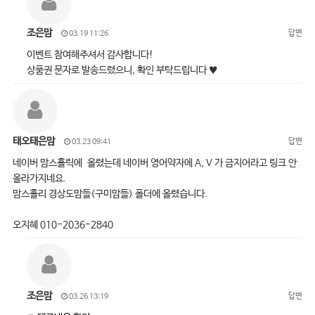
조은맘
답변
03.19 11:26
이벤트 참여해주셔서 감사합니다!
상품권 문자로 발송드렸으니, 확인 부탁드립니다 ♥
태오태은맘
답변
03.23 09:41
네이버 맘스홀릭에 올렸는데 네이버 영어약자에 A, V 가 금지어라고 링크 안
올라가지네요.
맘스홀리 경상도맘들(구미맘들) 폴더에 올렸습니다.
오지혜 010-2036-2840
조은맘
답변
03.26 13:19