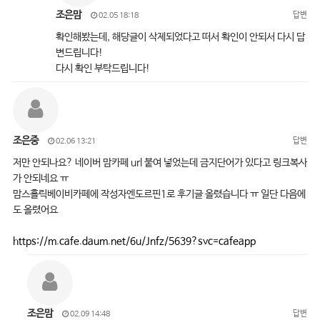
조은맘
답변
02.05 18:18
확인해봤는데, 해당글이 삭제되었다고 떠서 확인이 안되서 다시 답
변드립니다!
다시 확인 부탁드립니다!
조은중
답변
02.06 13:21
저만 안되나요? 네이버 맘카페 url 붙여 넣었는데 금지단어가 있다고 링크복사
가 안되네요 ㅠ
맘스홀릭베이비카페에 작성자엔도르핀1로 후기글 올렸습니다 ㅠ 일단 다음에
도 올렸어요
https://m.cafe.daum.net/6u/Jnfz/5639?svc=cafeapp
조은맘
답변
02.09 14:48