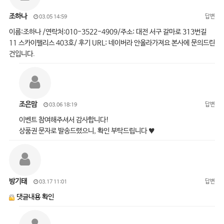
조하나
답변
03.05 14:59
이름:조하나 /연락처:010-3522-4909/주소: 대전 서구 갈마로 313번길
11 스카이팰리스 403호/ 후기 URL: 네이버라 안올라가져요 본사에 문의드린
건입니다.
조은맘
답변
03.06 18:19
이벤트 참여해주셔서 감사합니다!
상품권 문자로 발송드렸으니, 확인 부탁드립니다 ♥
방기태
답변
03.17 11:01
댓글내용 확인