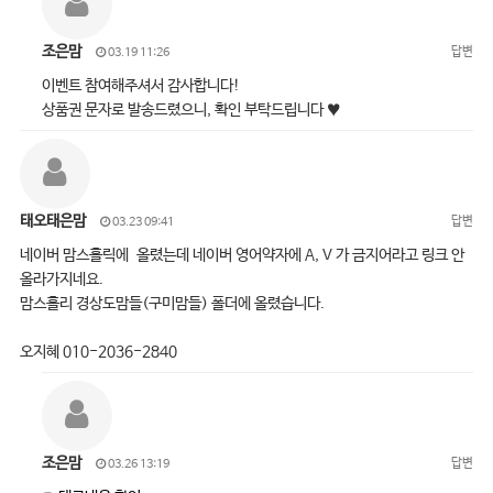
조은맘
답변
03.19 11:26
이벤트 참여해주셔서 감사합니다!
상품권 문자로 발송드렸으니, 확인 부탁드립니다 ♥
태오태은맘
답변
03.23 09:41
네이버 맘스홀릭에 올렸는데 네이버 영어약자에 A, V 가 금지어라고 링크 안
올라가지네요.
맘스홀리 경상도맘들(구미맘들) 폴더에 올렸습니다.
오지혜 010-2036-2840
조은맘
답변
03.26 13:19