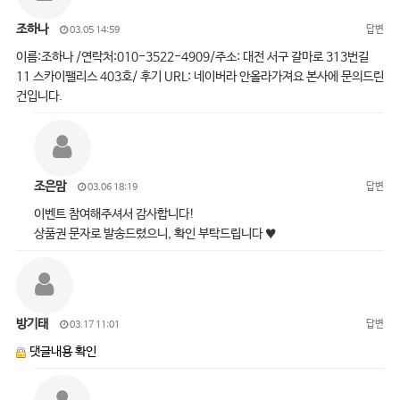
조하나
답변
03.05 14:59
이름:조하나 /연락처:010-3522-4909/주소: 대전 서구 갈마로 313번길
11 스카이팰리스 403호/ 후기 URL: 네이버라 안올라가져요 본사에 문의드린
건입니다.
조은맘
답변
03.06 18:19
이벤트 참여해주셔서 감사합니다!
상품권 문자로 발송드렸으니, 확인 부탁드립니다 ♥
방기태
답변
03.17 11:01
댓글내용 확인