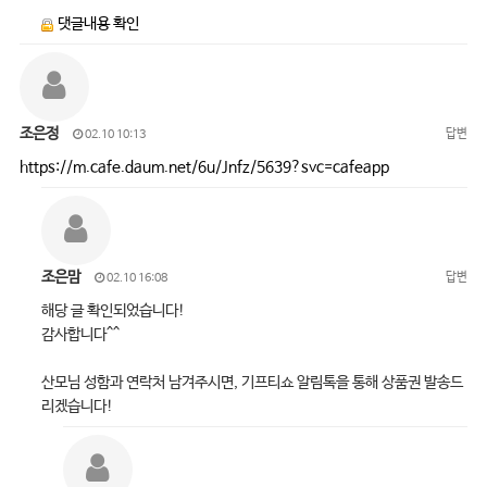
댓글내용 확인
조은정
답변
02.10 10:13
https://m.cafe.daum.net/6u/Jnfz/5639?svc=cafeapp
조은맘
답변
02.10 16:08
해당 글 확인되었습니다!
감사합니다^^
산모님 성함과 연락처 남겨주시면, 기프티쇼 알림톡을 통해 상품권 발송드
리겠습니다!