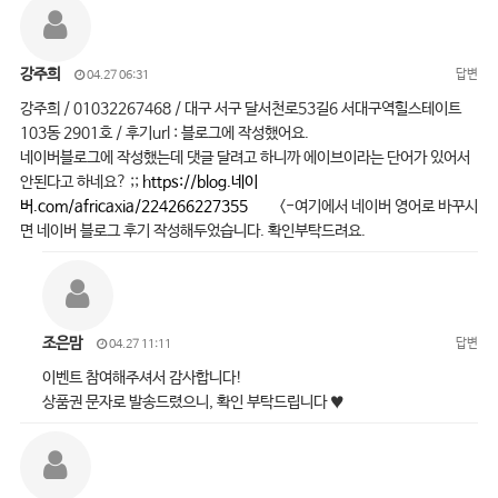
강주희
답변
04.27 06:31
강주희 / 01032267468 / 대구 서구 달서천로53길6 서대구역힐스테이트
103동 2901호 / 후기url : 블로그에 작성했어요.
네이버블로그에 작성했는데 댓글 달려고 하니까 에이브이라는 단어가 있어서
안된다고 하네요? ;;
https://blog.네이
버.com/africaxia/224266227355
<-여기에서 네이버 영어로 바꾸시
면 네이버 블로그 후기 작성해두었습니다. 확인부탁드려요.
조은맘
답변
04.27 11:11
이벤트 참여해주셔서 감사합니다!
상품권 문자로 발송드렸으니, 확인 부탁드립니다 ♥