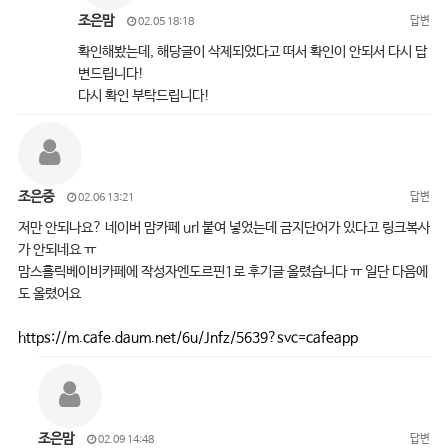
조은맘
답변
02.05 18:18
확인해봤는데, 해당글이 삭제되었다고 떠서 확인이 안되서 다시 답
변드립니다!
다시 확인 부탁드립니다!
조은중
답변
02.06 13:21
저만 안되나요? 네이버 맘카페 url 붙여 넣었는데 금지단어가 있다고 링크복사
가 안되네요 ㅠ
맘스홀릭베이비카페에 작성자엔도르핀1로 후기글 올렸습니다 ㅠ 일단 다음에
도 올렸어요
https://m.cafe.daum.net/6u/Jnfz/5639?svc=cafeapp
조은맘
답변
02.09 14:48