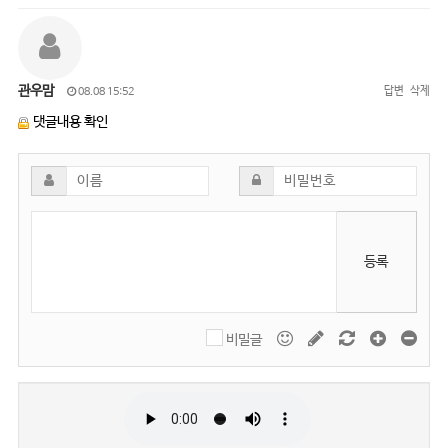
관우맘
답변
삭제
08.08 15:52
댓글내용 확인
등록
비밀글