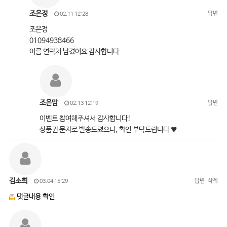
조은정
답변
02.11 12:28
조은정
01094938466
이름 연락처 남겼어요 감사합니다
조은맘
답변
02.13 12:19
이벤트 참여해주셔서 감사합니다!
상품권 문자로 발송드렸으니, 확인 부탁드립니다 ♥
김소희
답변
삭제
03.04 15:29
댓글내용 확인