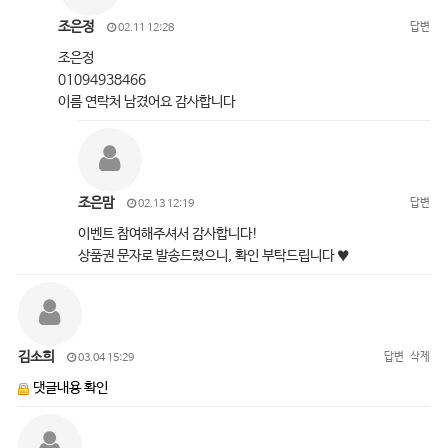
조은정
답변
02.11 12:28
조은정
01094938466
이름 연락처 남겼어요 감사합니다
조은맘
답변
02.13 12:19
이벤트 참여해주셔서 감사합니다!
상품권 문자로 발송드렸으니, 확인 부탁드립니다 ♥
김소희
답변
삭제
03.04 15:29
댓글내용 확인