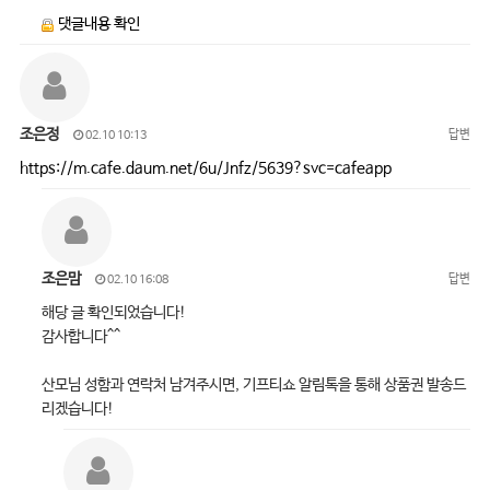
댓글내용 확인
조은정
답변
02.10 10:13
https://m.cafe.daum.net/6u/Jnfz/5639?svc=cafeapp
조은맘
답변
02.10 16:08
해당 글 확인되었습니다!
감사합니다^^
산모님 성함과 연락처 남겨주시면, 기프티쇼 알림톡을 통해 상품권 발송드
리겠습니다!