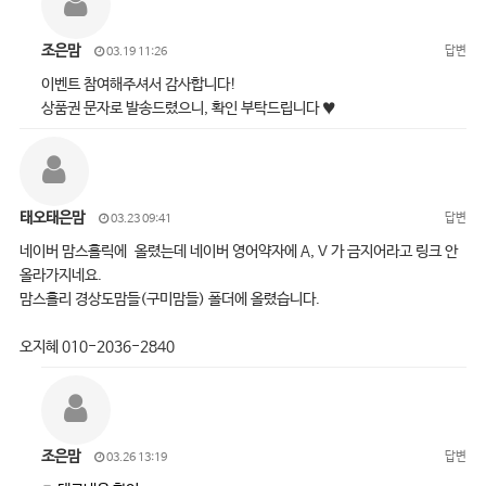
조은맘
답변
03.19 11:26
이벤트 참여해주셔서 감사합니다!
상품권 문자로 발송드렸으니, 확인 부탁드립니다 ♥
태오태은맘
답변
03.23 09:41
네이버 맘스홀릭에 올렸는데 네이버 영어약자에 A, V 가 금지어라고 링크 안
올라가지네요.
맘스홀리 경상도맘들(구미맘들) 폴더에 올렸습니다.
오지혜 010-2036-2840
조은맘
답변
03.26 13:19