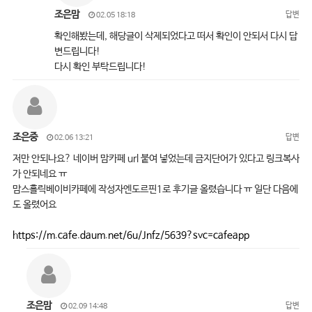
조은맘
답변
02.05 18:18
확인해봤는데, 해당글이 삭제되었다고 떠서 확인이 안되서 다시 답
변드립니다!
다시 확인 부탁드립니다!
조은중
답변
02.06 13:21
저만 안되나요? 네이버 맘카페 url 붙여 넣었는데 금지단어가 있다고 링크복사
가 안되네요 ㅠ
맘스홀릭베이비카페에 작성자엔도르핀1로 후기글 올렸습니다 ㅠ 일단 다음에
도 올렸어요
https://m.cafe.daum.net/6u/Jnfz/5639?svc=cafeapp
조은맘
답변
02.09 14:48