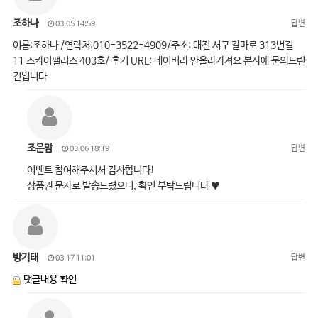
조하나
답변
03.05 14:59
이름:조하나 /연락처:010-3522-4909/주소: 대전 서구 갈마로 313번길
11 스카이팰리스 403호/ 후기 URL: 네이버라 안올라가져요 본사에 문의드린
건입니다.
조은맘
답변
03.06 18:19
이벤트 참여해주셔서 감사합니다!
상품권 문자로 발송드렸으니, 확인 부탁드립니다 ♥
방기태
답변
03.17 11:01
댓글내용 확인