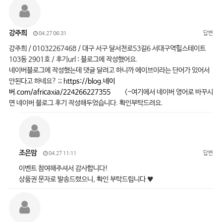
강주희
답변
04.27 06:31
강주희 / 01032267468 / 대구 서구 달서천로53길6 서대구역힐스테이트
103동 2901호 / 후기url : 블로그에 작성했어요.
네이버블로그에 작성했는데 댓글 달려고 하니까 에이브이라는 단어가 있어서
안된다고 하네요? ;;
https://blog.네이
버.com/africaxia/224266227355
<-여기에서 네이버 영어로 바꾸시
면 네이버 블로그 후기 작성해두었습니다. 확인부탁드려요.
조은맘
답변
04.27 11:11
이벤트 참여해주셔서 감사합니다!
상품권 문자로 발송드렸으니, 확인 부탁드립니다 ♥