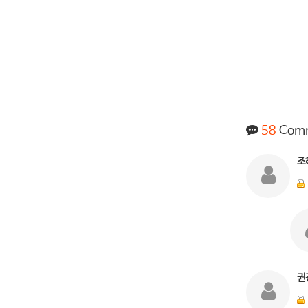
58
Com
조
권