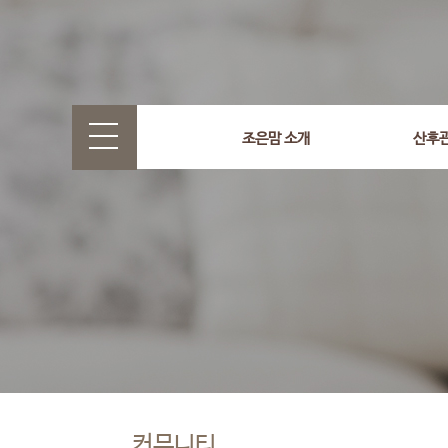
조은맘 소개
산후
커뮤니티