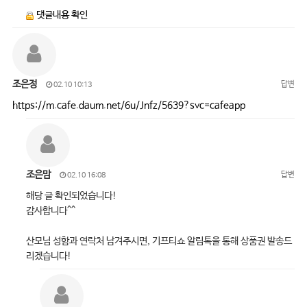
댓글내용 확인
조은정
답변
02.10 10:13
https://m.cafe.daum.net/6u/Jnfz/5639?svc=cafeapp
조은맘
답변
02.10 16:08
해당 글 확인되었습니다!
감사합니다^^
산모님 성함과 연락처 남겨주시면, 기프티쇼 알림톡을 통해 상품권 발송드
리겠습니다!