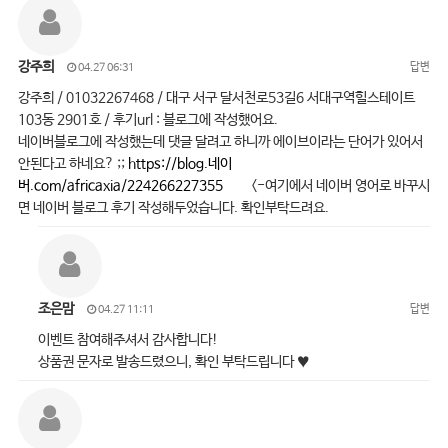
강주희
답변
04.27 06:31
강주희 / 01032267468 / 대구 서구 달서천로53길6 서대구역힐스테이트
103동 2901호 / 후기url : 블로그에 작성했어요.
네이버블로그에 작성했는데 댓글 달려고 하니까 에이브이라는 단어가 있어서
안된다고 하네요? ;;
https://blog.네이
버.com/africaxia/224266227355
<-여기에서 네이버 영어로 바꾸시
면 네이버 블로그 후기 작성해두었습니다. 확인부탁드려요.
조은맘
답변
04.27 11:11
이벤트 참여해주셔서 감사합니다!
상품권 문자로 발송드렸으니, 확인 부탁드립니다 ♥