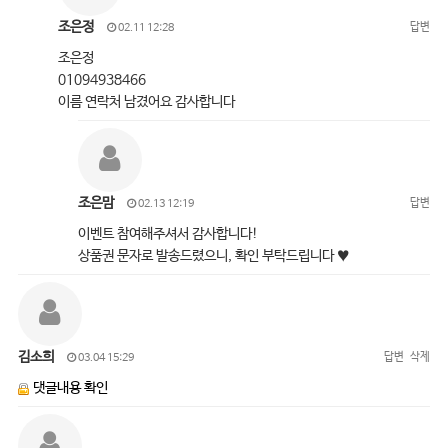
조은정
답변
02.11 12:28
조은정
01094938466
이름 연락처 남겼어요 감사합니다
조은맘
답변
02.13 12:19
이벤트 참여해주셔서 감사합니다!
상품권 문자로 발송드렸으니, 확인 부탁드립니다 ♥
김소희
답변
삭제
03.04 15:29
댓글내용 확인