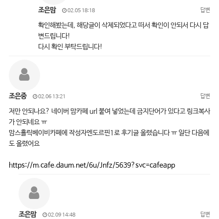
조은맘
답변
02.05 18:18
확인해봤는데, 해당글이 삭제되었다고 떠서 확인이 안되서 다시 답
변드립니다!
다시 확인 부탁드립니다!
조은중
답변
02.06 13:21
저만 안되나요? 네이버 맘카페 url 붙여 넣었는데 금지단어가 있다고 링크복사
가 안되네요 ㅠ
맘스홀릭베이비카페에 작성자엔도르핀1로 후기글 올렸습니다 ㅠ 일단 다음에
도 올렸어요
https://m.cafe.daum.net/6u/Jnfz/5639?svc=cafeapp
조은맘
답변
02.09 14:48