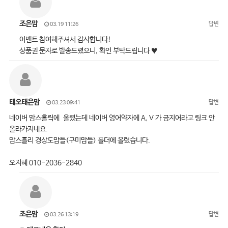
조은맘
답변
03.19 11:26
이벤트 참여해주셔서 감사합니다!
상품권 문자로 발송드렸으니, 확인 부탁드립니다 ♥
태오태은맘
답변
03.23 09:41
네이버 맘스홀릭에 올렸는데 네이버 영어약자에 A, V 가 금지어라고 링크 안
올라가지네요.
맘스홀리 경상도맘들(구미맘들) 폴더에 올렸습니다.
오지혜 010-2036-2840
조은맘
답변
03.26 13:19