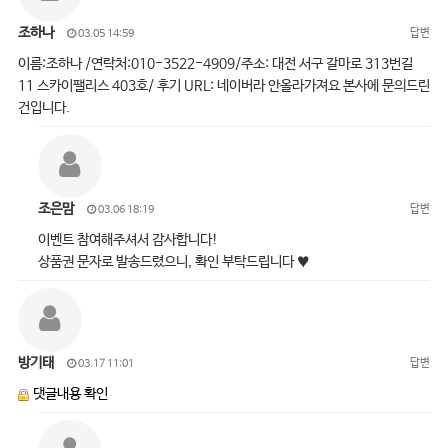
조하나
답변
03.05 14:59
이름:조하나 /연락처:010-3522-4909/주소: 대전 서구 갈마로 313번길
11 스카이팰리스 403호/ 후기 URL: 네이버라 안올라가져요 본사에 문의드린
건입니다.
조은맘
답변
03.06 18:19
이벤트 참여해주셔서 감사합니다!
상품권 문자로 발송드렸으니, 확인 부탁드립니다 ♥
방기태
답변
03.17 11:01
댓글내용 확인