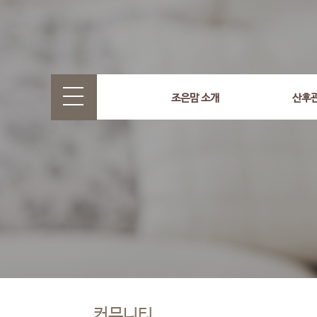
조은맘 소개
산후
커뮤니티