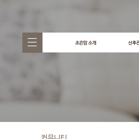
조은맘 소개
산후
커뮤니티