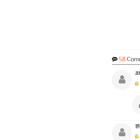
58
Com
조
권