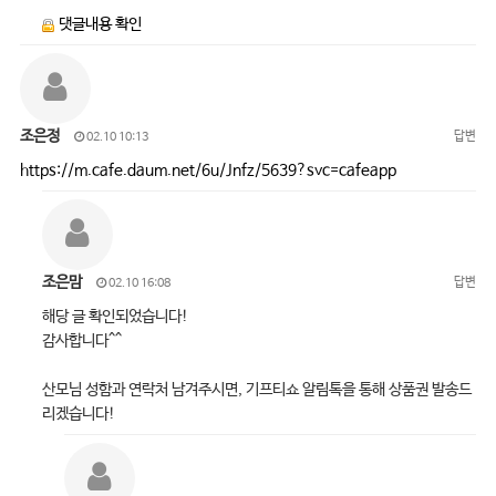
댓글내용 확인
조은정
답변
02.10 10:13
https://m.cafe.daum.net/6u/Jnfz/5639?svc=cafeapp
조은맘
답변
02.10 16:08
해당 글 확인되었습니다!
감사합니다^^
산모님 성함과 연락처 남겨주시면, 기프티쇼 알림톡을 통해 상품권 발송드
리겠습니다!