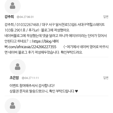
강주희
답변
04.27 06:31
강주희 / 01032267468 / 대구 서구 달서천로53길6 서대구역힐스테이트
103동 2901호 / 후기url : 블로그에 작성했어요.
네이버블로그에 작성했는데 댓글 달려고 하니까 에이브이라는 단어가 있어서
안된다고 하네요? ;;
https://blog.네이
버.com/africaxia/224266227355
<-여기에서 네이버 영어로 바꾸시
면 네이버 블로그 후기 작성해두었습니다. 확인부탁드려요.
조은맘
답변
04.27 11:11
이벤트 참여해주셔서 감사합니다!
상품권 문자로 발송드렸으니, 확인 부탁드립니다 ♥