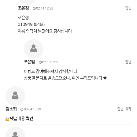
조은정
답변
02.11 12:28
조은정
01094938466
이름 연락처 남겼어요 감사합니다
조은맘
답변
02.13 12:19
이벤트 참여해주셔서 감사합니다!
상품권 문자로 발송드렸으니, 확인 부탁드립니다 ♥
김소희
답변
삭제
03.04 15:29
댓글내용 확인