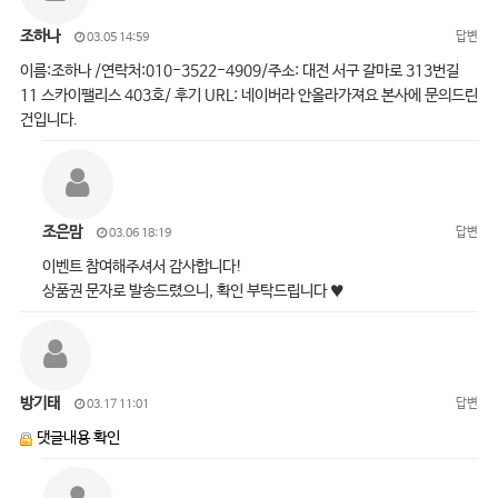
조하나
답변
03.05 14:59
이름:조하나 /연락처:010-3522-4909/주소: 대전 서구 갈마로 313번길
11 스카이팰리스 403호/ 후기 URL: 네이버라 안올라가져요 본사에 문의드린
건입니다.
조은맘
답변
03.06 18:19
이벤트 참여해주셔서 감사합니다!
상품권 문자로 발송드렸으니, 확인 부탁드립니다 ♥
방기태
답변
03.17 11:01
댓글내용 확인