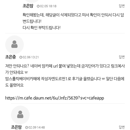
조은맘
답변
02.05 18:18
확인해봤는데, 해당글이 삭제되었다고 떠서 확인이 안되서 다시 답
변드립니다!
다시 확인 부탁드립니다!
조은중
답변
02.06 13:21
저만 안되나요? 네이버 맘카페 url 붙여 넣었는데 금지단어가 있다고 링크복사
가 안되네요 ㅠ
맘스홀릭베이비카페에 작성자엔도르핀1로 후기글 올렸습니다 ㅠ 일단 다음에
도 올렸어요
https://m.cafe.daum.net/6u/Jnfz/5639?svc=cafeapp
조은맘
답변
02.09 14:48