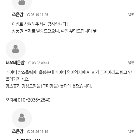
조은맘
답변
03.19 11:26
이벤트 참여해주셔서 감사합니다!
상품권 문자로 발송드렸으니, 확인 부탁드립니다 ♥
태오태은맘
답변
03.23 09:41
네이버 맘스홀릭에 올렸는데 네이버 영어약자에 A, V 가 금지어라고 링크 안
올라가지네요.
맘스홀리 경상도맘들(구미맘들) 폴더에 올렸습니다.
오지혜 010-2036-2840
조은맘
답변
03.26 13:19