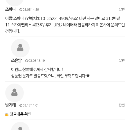
조하나
답변
03.05 14:59
이름:조하나 /연락처:010-3522-4909/주소: 대전 서구 갈마로 313번길
11 스카이팰리스 403호/ 후기 URL: 네이버라 안올라가져요 본사에 문의드린
건입니다.
조은맘
답변
03.06 18:19
이벤트 참여해주셔서 감사합니다!
상품권 문자로 발송드렸으니, 확인 부탁드립니다 ♥
방기태
답변
03.17 11:01
댓글내용 확인