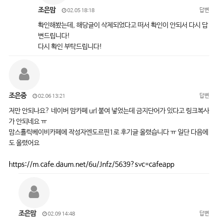
조은맘
답변
02.05 18:18
확인해봤는데, 해당글이 삭제되었다고 떠서 확인이 안되서 다시 답
변드립니다!
다시 확인 부탁드립니다!
조은중
답변
02.06 13:21
저만 안되나요? 네이버 맘카페 url 붙여 넣었는데 금지단어가 있다고 링크복사
가 안되네요 ㅠ
맘스홀릭베이비카페에 작성자엔도르핀1로 후기글 올렸습니다 ㅠ 일단 다음에
도 올렸어요
https://m.cafe.daum.net/6u/Jnfz/5639?svc=cafeapp
조은맘
답변
02.09 14:48