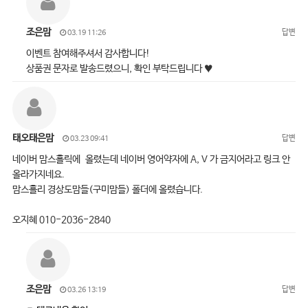
조은맘
답변
03.19 11:26
이벤트 참여해주셔서 감사합니다!
상품권 문자로 발송드렸으니, 확인 부탁드립니다 ♥
태오태은맘
답변
03.23 09:41
네이버 맘스홀릭에 올렸는데 네이버 영어약자에 A, V 가 금지어라고 링크 안
올라가지네요.
맘스홀리 경상도맘들(구미맘들) 폴더에 올렸습니다.
오지혜 010-2036-2840
조은맘
답변
03.26 13:19