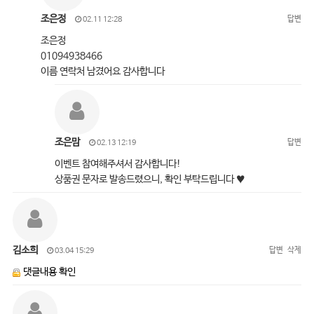
조은정
답변
02.11 12:28
조은정
01094938466
이름 연락처 남겼어요 감사합니다
조은맘
답변
02.13 12:19
이벤트 참여해주셔서 감사합니다!
상품권 문자로 발송드렸으니, 확인 부탁드립니다 ♥
김소희
답변
삭제
03.04 15:29
댓글내용 확인