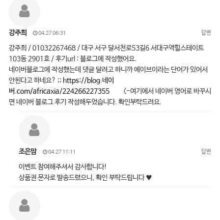
강주희
답변
04.27 06:31
강주희 / 01032267468 / 대구 서구 달서천로53길6 서대구역힐스테이트
103동 2901호 / 후기url : 블로그에 작성했어요.
네이버블로그에 작성했는데 댓글 달려고 하니까 에이브이라는 단어가 있어서
안된다고 하네요? ;;
https://blog.네이
버.com/africaxia/224266227355
<-여기에서 네이버 영어로 바꾸시
면 네이버 블로그 후기 작성해두었습니다. 확인부탁드려요.
조은맘
답변
04.27 11:11
이벤트 참여해주셔서 감사합니다!
상품권 문자로 발송드렸으니, 확인 부탁드립니다 ♥