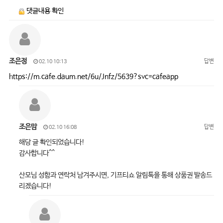
댓글내용 확인
조은정
답변
02.10 10:13
https://m.cafe.daum.net/6u/Jnfz/5639?svc=cafeapp
조은맘
답변
02.10 16:08
해당 글 확인되었습니다!
감사합니다^^
산모님 성함과 연락처 남겨주시면, 기프티쇼 알림톡을 통해 상품권 발송드
리겠습니다!