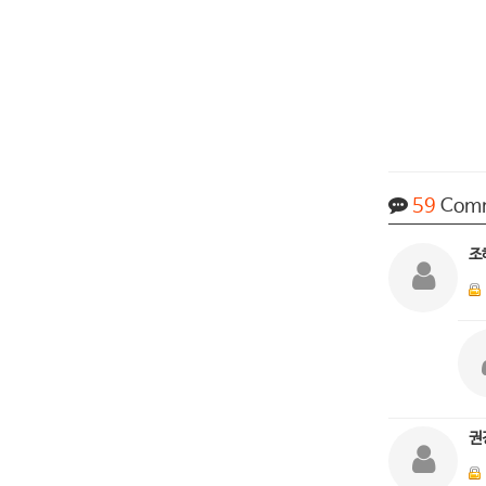
59
Com
조
권