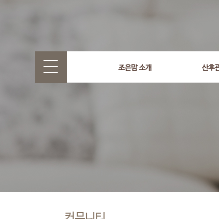
조은맘 소개
산후
커뮤니티