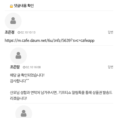
댓글내용 확인
조은정
답변
02.10 10:13
https://m.cafe.daum.net/6u/Jnfz/5639?svc=cafeapp
조은맘
답변
02.10 16:08
해당 글 확인되었습니다!
감사합니다^^
산모님 성함과 연락처 남겨주시면, 기프티쇼 알림톡을 통해 상품권 발송드
리겠습니다!