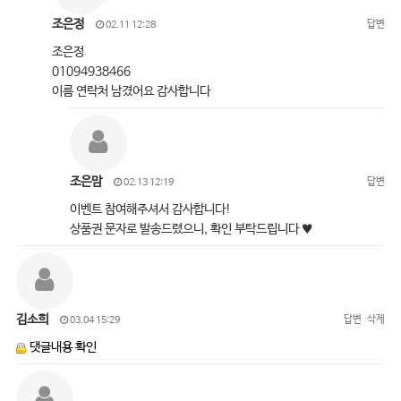
조은정
답변
02.11 12:28
조은정
01094938466
이름 연락처 남겼어요 감사합니다
조은맘
답변
02.13 12:19
이벤트 참여해주셔서 감사합니다!
상품권 문자로 발송드렸으니, 확인 부탁드립니다 ♥
김소희
답변
삭제
03.04 15:29
댓글내용 확인