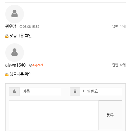
관우맘
답변
삭제
08.08 15:52
댓글내용 확인
alswn1640
답변
삭제
4시간전
댓글내용 확인
등록