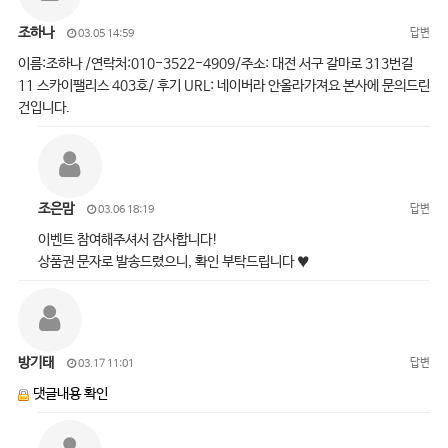
조하나
답변
03.05 14:59
이름:조하나 /연락처:010-3522-4909/주소: 대전 서구 갈마로 313번길
11 스카이팰리스 403호/ 후기 URL: 네이버라 안올라가져요 본사에 문의드린
건입니다.
조은맘
답변
03.06 18:19
이벤트 참여해주셔서 감사합니다!
상품권 문자로 발송드렸으니, 확인 부탁드립니다 ♥
방기태
답변
03.17 11:01
댓글내용 확인