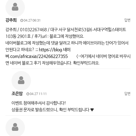
강주희
답변
04.27 06:31
강주희 / 01032267468 / 대구 서구 달서천로53길6 서대구역힐스테이트
103동 2901호 / 후기url : 블로그에 작성했어요.
네이버블로그에 작성했는데 댓글 달려고 하니까 에이브이라는 단어가 있어서
안된다고 하네요? ;;
https://blog.네이
버.com/africaxia/224266227355
<-여기에서 네이버 영어로 바꾸시
면 네이버 블로그 후기 작성해두었습니다. 확인부탁드려요.
조은맘
답변
04.27 11:11
이벤트 참여해주셔서 감사합니다!
상품권 문자로 발송드렸으니, 확인 부탁드립니다 ♥