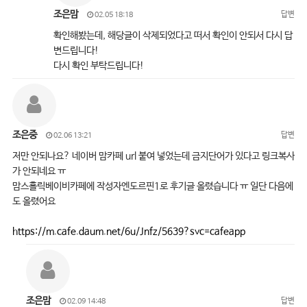
조은맘
답변
02.05 18:18
확인해봤는데, 해당글이 삭제되었다고 떠서 확인이 안되서 다시 답
변드립니다!
다시 확인 부탁드립니다!
조은중
답변
02.06 13:21
저만 안되나요? 네이버 맘카페 url 붙여 넣었는데 금지단어가 있다고 링크복사
가 안되네요 ㅠ
맘스홀릭베이비카페에 작성자엔도르핀1로 후기글 올렸습니다 ㅠ 일단 다음에
도 올렸어요
https://m.cafe.daum.net/6u/Jnfz/5639?svc=cafeapp
조은맘
답변
02.09 14:48