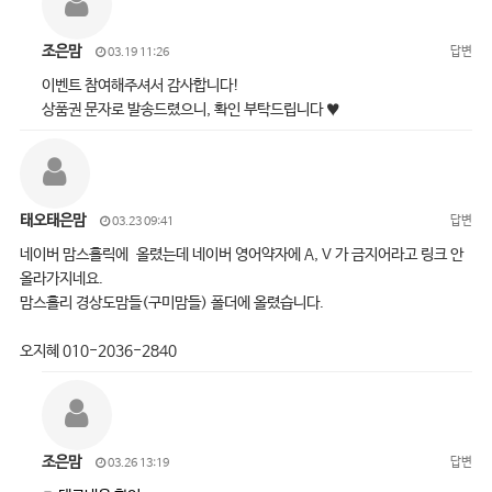
조은맘
답변
03.19 11:26
이벤트 참여해주셔서 감사합니다!
상품권 문자로 발송드렸으니, 확인 부탁드립니다 ♥
태오태은맘
답변
03.23 09:41
네이버 맘스홀릭에 올렸는데 네이버 영어약자에 A, V 가 금지어라고 링크 안
올라가지네요.
맘스홀리 경상도맘들(구미맘들) 폴더에 올렸습니다.
오지혜 010-2036-2840
조은맘
답변
03.26 13:19