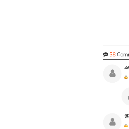
58
Com
조
권