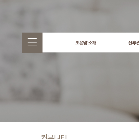
조은맘 소개
산후
커뮤니티