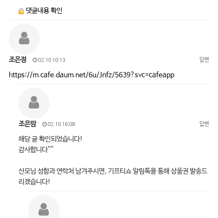
댓글내용 확인
조은정
답변
02.10 10:13
https://m.cafe.daum.net/6u/Jnfz/5639?svc=cafeapp
조은맘
답변
02.10 16:08
해당 글 확인되었습니다!
감사합니다^^
산모님 성함과 연락처 남겨주시면, 기프티쇼 알림톡을 통해 상품권 발송드
리겠습니다!