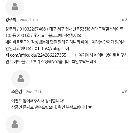
강주희
답변
04.27 06:31
강주희 / 01032267468 / 대구 서구 달서천로53길6 서대구역힐스테이트
103동 2901호 / 후기url : 블로그에 작성했어요.
네이버블로그에 작성했는데 댓글 달려고 하니까 에이브이라는 단어가 있어서
안된다고 하네요? ;;
https://blog.네이
버.com/africaxia/224266227355
<-여기에서 네이버 영어로 바꾸시
면 네이버 블로그 후기 작성해두었습니다. 확인부탁드려요.
조은맘
답변
04.27 11:11
이벤트 참여해주셔서 감사합니다!
상품권 문자로 발송드렸으니, 확인 부탁드립니다 ♥