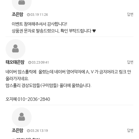
조은맘
답변
03.19 11:26
이벤트 참여해주셔서 감사합니다!
상품권 문자로 발송드렸으니, 확인 부탁드립니다 ♥
태오태은맘
답변
03.23 09:41
네이버 맘스홀릭에 올렸는데 네이버 영어약자에 A, V 가 금지어라고 링크 안
올라가지네요.
맘스홀리 경상도맘들(구미맘들) 폴더에 올렸습니다.
오지혜 010-2036-2840
조은맘
답변
03.26 13:19