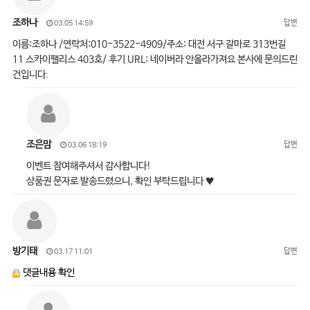
조하나
답변
03.05 14:59
이름:조하나 /연락처:010-3522-4909/주소: 대전 서구 갈마로 313번길
11 스카이팰리스 403호/ 후기 URL: 네이버라 안올라가져요 본사에 문의드린
건입니다.
조은맘
답변
03.06 18:19
이벤트 참여해주셔서 감사합니다!
상품권 문자로 발송드렸으니, 확인 부탁드립니다 ♥
방기태
답변
03.17 11:01
댓글내용 확인