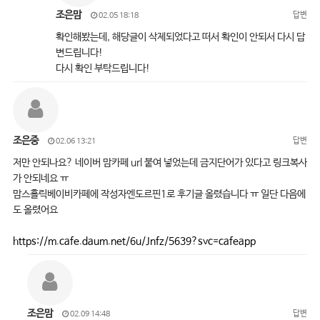
조은맘
답변
02.05 18:18
확인해봤는데, 해당글이 삭제되었다고 떠서 확인이 안되서 다시 답
변드립니다!
다시 확인 부탁드립니다!
조은중
답변
02.06 13:21
저만 안되나요? 네이버 맘카페 url 붙여 넣었는데 금지단어가 있다고 링크복사
가 안되네요 ㅠ
맘스홀릭베이비카페에 작성자엔도르핀1로 후기글 올렸습니다 ㅠ 일단 다음에
도 올렸어요
https://m.cafe.daum.net/6u/Jnfz/5639?svc=cafeapp
조은맘
답변
02.09 14:48