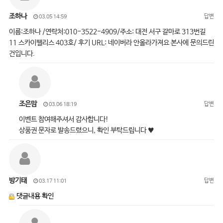
조하나
답변
03.05 14:59
이름:조하나 /연락처:010-3522-4909/주소: 대전 서구 갈마로 313번길
11 스카이팰리스 403호/ 후기 URL: 네이버라 안올라가져요 본사에 문의드린
건입니다.
조은맘
답변
03.06 18:19
이벤트 참여해주셔서 감사합니다!
상품권 문자로 발송드렸으니, 확인 부탁드립니다 ♥
방기태
답변
03.17 11:01
댓글내용 확인