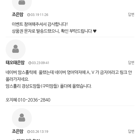
조은맘
답변
03.19 11:26
이벤트 참여해주셔서 감사합니다!
상품권 문자로 발송드렸으니, 확인 부탁드립니다 ♥
태오태은맘
답변
03.23 09:41
네이버 맘스홀릭에 올렸는데 네이버 영어약자에 A, V 가 금지어라고 링크 안
올라가지네요.
맘스홀리 경상도맘들(구미맘들) 폴더에 올렸습니다.
오지혜 010-2036-2840
조은맘
답변
03.26 13:19