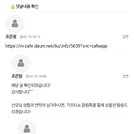
댓글내용 확인
조은정
답변
02.10 10:13
https://m.cafe.daum.net/6u/Jnfz/5639?svc=cafeapp
조은맘
답변
02.10 16:08
해당 글 확인되었습니다!
감사합니다^^
산모님 성함과 연락처 남겨주시면, 기프티쇼 알림톡을 통해 상품권 발송드
리겠습니다!