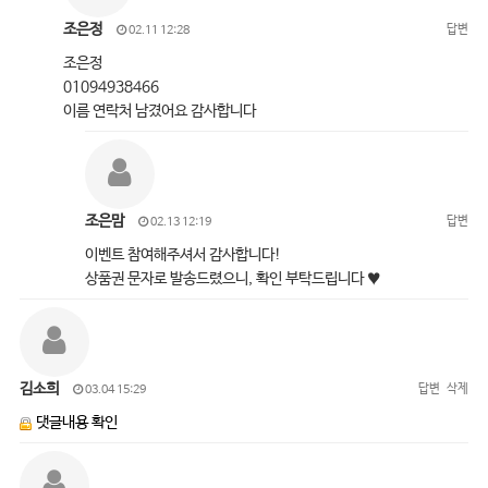
조은정
답변
02.11 12:28
조은정
01094938466
이름 연락처 남겼어요 감사합니다
조은맘
답변
02.13 12:19
이벤트 참여해주셔서 감사합니다!
상품권 문자로 발송드렸으니, 확인 부탁드립니다 ♥
김소희
답변
삭제
03.04 15:29
댓글내용 확인