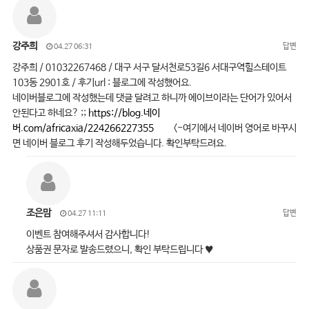
강주희
답변
04.27 06:31
강주희 / 01032267468 / 대구 서구 달서천로53길6 서대구역힐스테이트
103동 2901호 / 후기url : 블로그에 작성했어요.
네이버블로그에 작성했는데 댓글 달려고 하니까 에이브이라는 단어가 있어서
안된다고 하네요? ;;
https://blog.네이
버.com/africaxia/224266227355
<-여기에서 네이버 영어로 바꾸시
면 네이버 블로그 후기 작성해두었습니다. 확인부탁드려요.
조은맘
답변
04.27 11:11
이벤트 참여해주셔서 감사합니다!
상품권 문자로 발송드렸으니, 확인 부탁드립니다 ♥