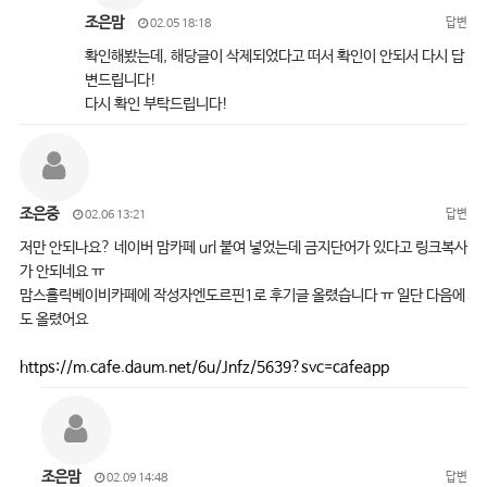
조은맘
답변
02.05 18:18
확인해봤는데, 해당글이 삭제되었다고 떠서 확인이 안되서 다시 답
변드립니다!
다시 확인 부탁드립니다!
조은중
답변
02.06 13:21
저만 안되나요? 네이버 맘카페 url 붙여 넣었는데 금지단어가 있다고 링크복사
가 안되네요 ㅠ
맘스홀릭베이비카페에 작성자엔도르핀1로 후기글 올렸습니다 ㅠ 일단 다음에
도 올렸어요
https://m.cafe.daum.net/6u/Jnfz/5639?svc=cafeapp
조은맘
답변
02.09 14:48