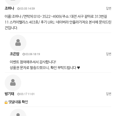
조하나
답변
03.05 14:59
이름:조하나 /연락처:010-3522-4909/주소: 대전 서구 갈마로 313번길
11 스카이팰리스 403호/ 후기 URL: 네이버라 안올라가져요 본사에 문의드린
건입니다.
조은맘
답변
03.06 18:19
이벤트 참여해주셔서 감사합니다!
상품권 문자로 발송드렸으니, 확인 부탁드립니다 ♥
방기태
답변
03.17 11:01
댓글내용 확인