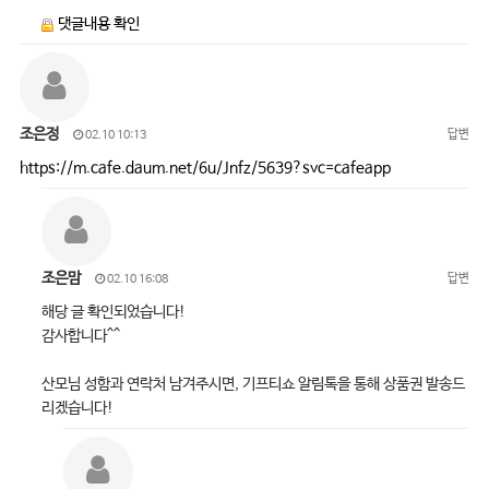
댓글내용 확인
조은정
답변
02.10 10:13
https://m.cafe.daum.net/6u/Jnfz/5639?svc=cafeapp
조은맘
답변
02.10 16:08
해당 글 확인되었습니다!
감사합니다^^
산모님 성함과 연락처 남겨주시면, 기프티쇼 알림톡을 통해 상품권 발송드
리겠습니다!