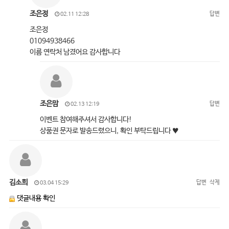
조은정
답변
02.11 12:28
조은정
01094938466
이름 연락처 남겼어요 감사합니다
조은맘
답변
02.13 12:19
이벤트 참여해주셔서 감사합니다!
상품권 문자로 발송드렸으니, 확인 부탁드립니다 ♥
김소희
답변
삭제
03.04 15:29
댓글내용 확인