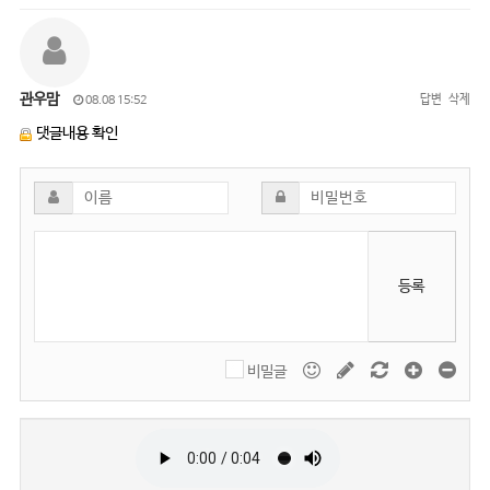
관우맘
답변
삭제
08.08 15:52
댓글내용 확인
등록
비밀글