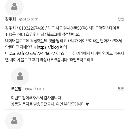
강주희
답변
04.27 06:31
강주희 / 01032267468 / 대구 서구 달서천로53길6 서대구역힐스테이트
103동 2901호 / 후기url : 블로그에 작성했어요.
네이버블로그에 작성했는데 댓글 달려고 하니까 에이브이라는 단어가 있어서
안된다고 하네요? ;;
https://blog.네이
버.com/africaxia/224266227355
<-여기에서 네이버 영어로 바꾸시
면 네이버 블로그 후기 작성해두었습니다. 확인부탁드려요.
조은맘
답변
04.27 11:11
이벤트 참여해주셔서 감사합니다!
상품권 문자로 발송드렸으니, 확인 부탁드립니다 ♥