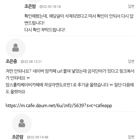
조은맘
답변
02.05 18:18
확인해봤는데, 해당글이 삭제되었다고 떠서 확인이 안되서 다시 답
변드립니다!
다시 확인 부탁드립니다!
조은중
답변
02.06 13:21
저만 안되나요? 네이버 맘카페 url 붙여 넣었는데 금지단어가 있다고 링크복사
가 안되네요 ㅠ
맘스홀릭베이비카페에 작성자엔도르핀1로 후기글 올렸습니다 ㅠ 일단 다음에
도 올렸어요
https://m.cafe.daum.net/6u/Jnfz/5639?svc=cafeapp
조은맘
답변
02.09 14:48