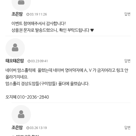
조은맘
답변
03.19 11:26
이벤트 참여해주셔서 감사합니다!
상품권 문자로 발송드렸으니, 확인 부탁드립니다 ♥
태오태은맘
답변
03.23 09:41
네이버 맘스홀릭에 올렸는데 네이버 영어약자에 A, V 가 금지어라고 링크 안
올라가지네요.
맘스홀리 경상도맘들(구미맘들) 폴더에 올렸습니다.
오지혜 010-2036-2840
조은맘
답변
03.26 13:19