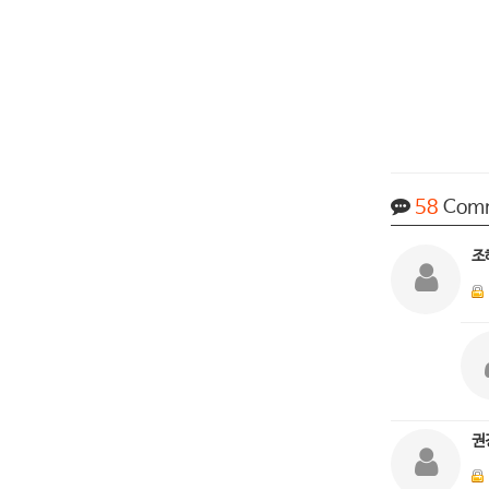
58
Com
조
권