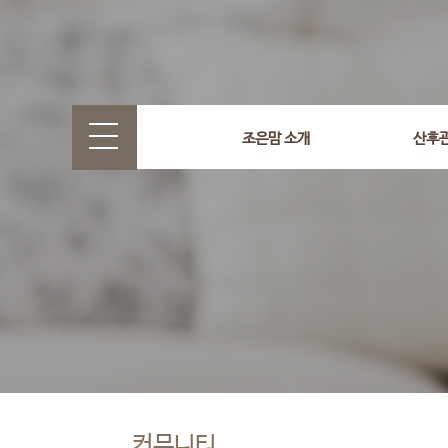
조은맘 소개
산후
커뮤니티