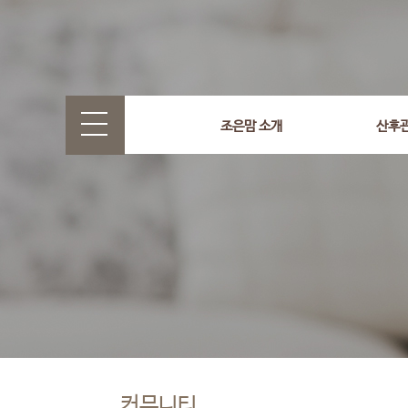
조은맘 소개
산후
커뮤니티