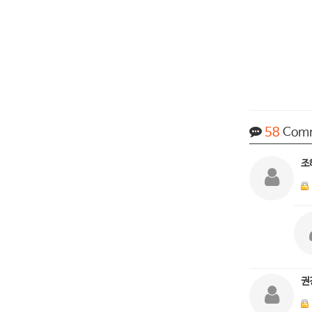
58
Com
조
권