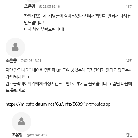
조은맘
답변
02.05 18:18
확인해봤는데, 해당글이 삭제되었다고 떠서 확인이 안되서 다시 답
변드립니다!
다시 확인 부탁드립니다!
조은중
답변
02.06 13:21
저만 안되나요? 네이버 맘카페 url 붙여 넣었는데 금지단어가 있다고 링크복사
가 안되네요 ㅠ
맘스홀릭베이비카페에 작성자엔도르핀1로 후기글 올렸습니다 ㅠ 일단 다음에
도 올렸어요
https://m.cafe.daum.net/6u/Jnfz/5639?svc=cafeapp
조은맘
답변
02.09 14:48