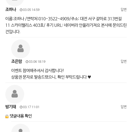
조하나
답변
03.05 14:59
이름:조하나 /연락처:010-3522-4909/주소: 대전 서구 갈마로 313번길
11 스카이팰리스 403호/ 후기 URL: 네이버라 안올라가져요 본사에 문의드린
건입니다.
조은맘
답변
03.06 18:19
이벤트 참여해주셔서 감사합니다!
상품권 문자로 발송드렸으니, 확인 부탁드립니다 ♥
방기태
답변
03.17 11:01
댓글내용 확인