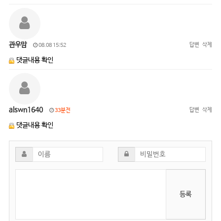
관우맘
답변
삭제
08.08 15:52
댓글내용 확인
alswn1640
답변
삭제
33분전
댓글내용 확인
등록