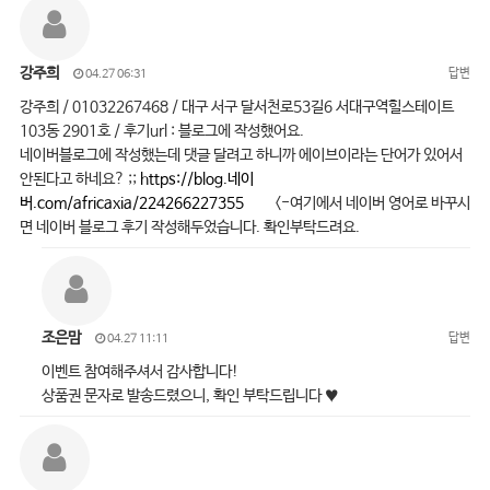
강주희
답변
04.27 06:31
강주희 / 01032267468 / 대구 서구 달서천로53길6 서대구역힐스테이트
103동 2901호 / 후기url : 블로그에 작성했어요.
네이버블로그에 작성했는데 댓글 달려고 하니까 에이브이라는 단어가 있어서
안된다고 하네요? ;;
https://blog.네이
버.com/africaxia/224266227355
<-여기에서 네이버 영어로 바꾸시
면 네이버 블로그 후기 작성해두었습니다. 확인부탁드려요.
조은맘
답변
04.27 11:11
이벤트 참여해주셔서 감사합니다!
상품권 문자로 발송드렸으니, 확인 부탁드립니다 ♥