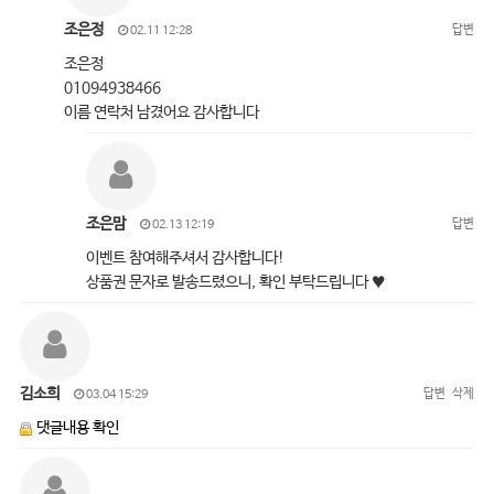
조은정
답변
02.11 12:28
조은정
01094938466
이름 연락처 남겼어요 감사합니다
조은맘
답변
02.13 12:19
이벤트 참여해주셔서 감사합니다!
상품권 문자로 발송드렸으니, 확인 부탁드립니다 ♥
김소희
답변
삭제
03.04 15:29
댓글내용 확인