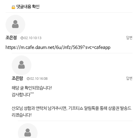
댓글내용 확인
조은정
답변
02.10 10:13
https://m.cafe.daum.net/6u/Jnfz/5639?svc=cafeapp
조은맘
답변
02.10 16:08
해당 글 확인되었습니다!
감사합니다^^
산모님 성함과 연락처 남겨주시면, 기프티쇼 알림톡을 통해 상품권 발송드
리겠습니다!