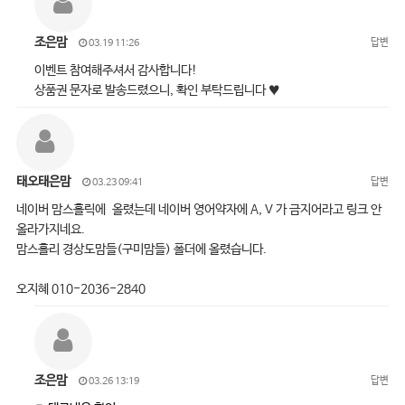
조은맘
답변
03.19 11:26
이벤트 참여해주셔서 감사합니다!
상품권 문자로 발송드렸으니, 확인 부탁드립니다 ♥
태오태은맘
답변
03.23 09:41
네이버 맘스홀릭에 올렸는데 네이버 영어약자에 A, V 가 금지어라고 링크 안
올라가지네요.
맘스홀리 경상도맘들(구미맘들) 폴더에 올렸습니다.
오지혜 010-2036-2840
조은맘
답변
03.26 13:19