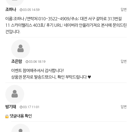
조하나
답변
03.05 14:59
이름:조하나 /연락처:010-3522-4909/주소: 대전 서구 갈마로 313번길
11 스카이팰리스 403호/ 후기 URL: 네이버라 안올라가져요 본사에 문의드린
건입니다.
조은맘
답변
03.06 18:19
이벤트 참여해주셔서 감사합니다!
상품권 문자로 발송드렸으니, 확인 부탁드립니다 ♥
방기태
답변
03.17 11:01
댓글내용 확인