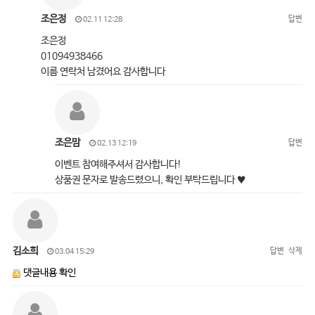
조은정
답변
02.11 12:28
조은정
01094938466
이름 연락처 남겼어요 감사합니다
조은맘
답변
02.13 12:19
이벤트 참여해주셔서 감사합니다!
상품권 문자로 발송드렸으니, 확인 부탁드립니다 ♥
김소희
답변
삭제
03.04 15:29
댓글내용 확인