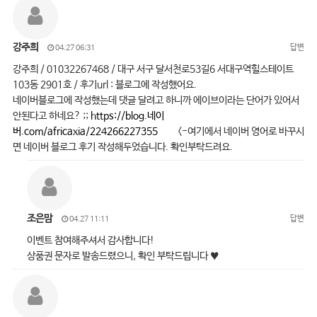
강주희
답변
04.27 06:31
강주희 / 01032267468 / 대구 서구 달서천로53길6 서대구역힐스테이트
103동 2901호 / 후기url : 블로그에 작성했어요.
네이버블로그에 작성했는데 댓글 달려고 하니까 에이브이라는 단어가 있어서
안된다고 하네요? ;;
https://blog.네이
버.com/africaxia/224266227355
<-여기에서 네이버 영어로 바꾸시
면 네이버 블로그 후기 작성해두었습니다. 확인부탁드려요.
조은맘
답변
04.27 11:11
이벤트 참여해주셔서 감사합니다!
상품권 문자로 발송드렸으니, 확인 부탁드립니다 ♥