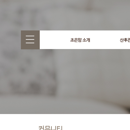
조은맘 소개
산후
커뮤니티