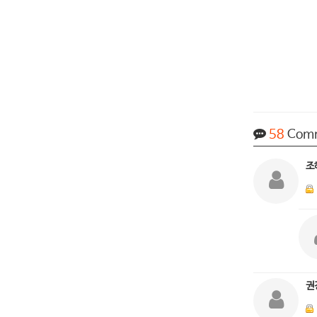
58
Com
조
권