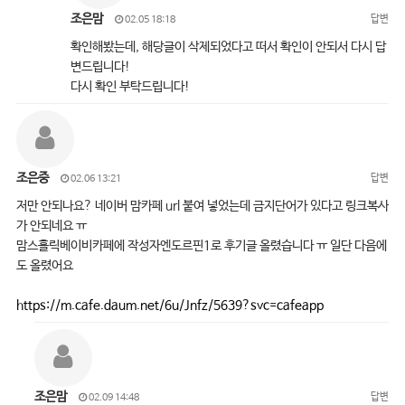
조은맘
답변
02.05 18:18
확인해봤는데, 해당글이 삭제되었다고 떠서 확인이 안되서 다시 답
변드립니다!
다시 확인 부탁드립니다!
조은중
답변
02.06 13:21
저만 안되나요? 네이버 맘카페 url 붙여 넣었는데 금지단어가 있다고 링크복사
가 안되네요 ㅠ
맘스홀릭베이비카페에 작성자엔도르핀1로 후기글 올렸습니다 ㅠ 일단 다음에
도 올렸어요
https://m.cafe.daum.net/6u/Jnfz/5639?svc=cafeapp
조은맘
답변
02.09 14:48