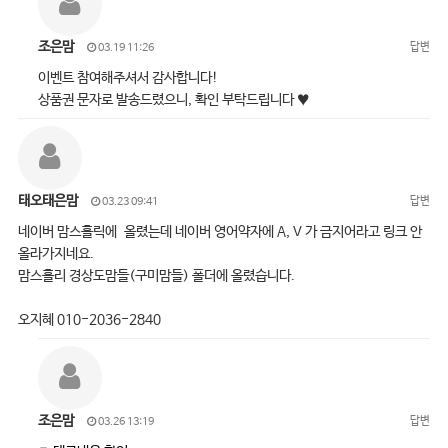
조은맘
답변
03.19 11:26
이벤트 참여해주셔서 감사합니다!
상품권 문자로 발송드렸으니, 확인 부탁드립니다 ♥
태오태은맘
답변
03.23 09:41
네이버 맘스홀릭에 올렸는데 네이버 영어약자에 A, V 가 금지어라고 링크 안
올라가지네요.
맘스홀리 경상도맘들(구미맘들) 폴더에 올렸습니다.
오지혜 010-2036-2840
조은맘
답변
03.26 13:19