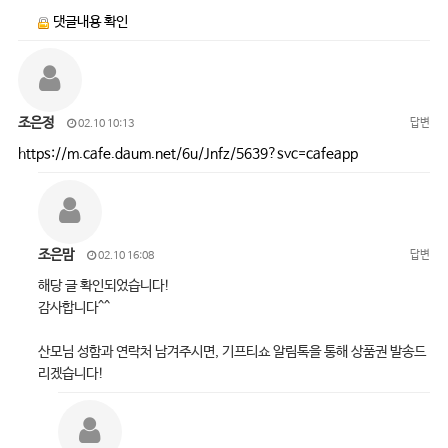
댓글내용 확인
조은정
답변
02.10 10:13
https://m.cafe.daum.net/6u/Jnfz/5639?svc=cafeapp
조은맘
답변
02.10 16:08
해당 글 확인되었습니다!
감사합니다^^
산모님 성함과 연락처 남겨주시면, 기프티쇼 알림톡을 통해 상품권 발송드
리겠습니다!