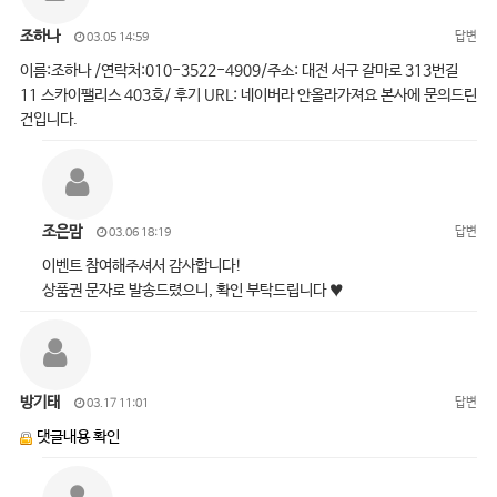
조하나
답변
03.05 14:59
이름:조하나 /연락처:010-3522-4909/주소: 대전 서구 갈마로 313번길
11 스카이팰리스 403호/ 후기 URL: 네이버라 안올라가져요 본사에 문의드린
건입니다.
조은맘
답변
03.06 18:19
이벤트 참여해주셔서 감사합니다!
상품권 문자로 발송드렸으니, 확인 부탁드립니다 ♥
방기태
답변
03.17 11:01
댓글내용 확인