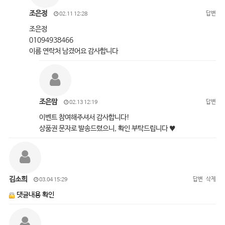
조은정
답변
02.11 12:28
조은정
01094938466
이름 연락처 남겼어요 감사합니다
조은맘
답변
02.13 12:19
이벤트 참여해주셔서 감사합니다!
상품권 문자로 발송드렸으니, 확인 부탁드립니다 ♥
김소희
답변
삭제
03.04 15:29
댓글내용 확인