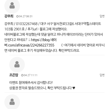
강주희
답변
04.27 06:31
강주희 / 01032267468 / 대구 서구 달서천로53길6 서대구역힐스테이트
103동 2901호 / 후기url : 블로그에 작성했어요.
네이버블로그에 작성했는데 댓글 달려고 하니까 에이브이라는 단어가 있어서
안된다고 하네요? ;;
https://blog.네이
버.com/africaxia/224266227355
<-여기에서 네이버 영어로 바꾸시
면 네이버 블로그 후기 작성해두었습니다. 확인부탁드려요.
조은맘
답변
04.27 11:11
이벤트 참여해주셔서 감사합니다!
상품권 문자로 발송드렸으니, 확인 부탁드립니다 ♥