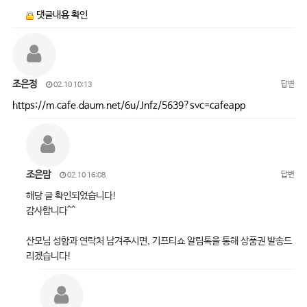
댓글내용 확인
조은정
답변
02.10 10:13
https://m.cafe.daum.net/6u/Jnfz/5639?svc=cafeapp
조은맘
답변
02.10 16:08
해당 글 확인되었습니다!
감사합니다^^
산모님 성함과 연락처 남겨주시면, 기프티쇼 알림톡을 통해 상품권 발송드
리겠습니다!