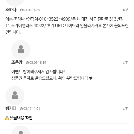
조하나
답변
03.05 14:59
이름:조하나 /연락처:010-3522-4909/주소: 대전 서구 갈마로 313번길
11 스카이팰리스 403호/ 후기 URL: 네이버라 안올라가져요 본사에 문의드린
건입니다.
조은맘
답변
03.06 18:19
이벤트 참여해주셔서 감사합니다!
상품권 문자로 발송드렸으니, 확인 부탁드립니다 ♥
방기태
답변
03.17 11:01
댓글내용 확인