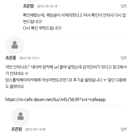
조은맘
답변
02.05 18:18
확인해봤는데, 해당글이 삭제되었다고 떠서 확인이 안되서 다시 답
변드립니다!
다시 확인 부탁드립니다!
조은중
답변
02.06 13:21
저만 안되나요? 네이버 맘카페 url 붙여 넣었는데 금지단어가 있다고 링크복사
가 안되네요 ㅠ
맘스홀릭베이비카페에 작성자엔도르핀1로 후기글 올렸습니다 ㅠ 일단 다음에
도 올렸어요
https://m.cafe.daum.net/6u/Jnfz/5639?svc=cafeapp
조은맘
답변
02.09 14:48