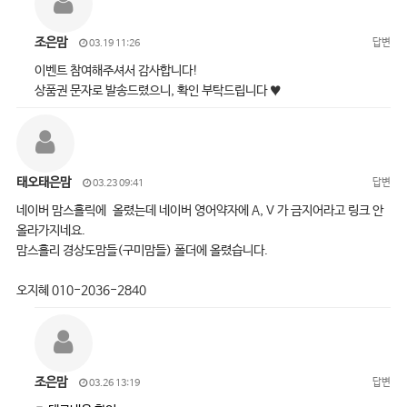
조은맘
답변
03.19 11:26
이벤트 참여해주셔서 감사합니다!
상품권 문자로 발송드렸으니, 확인 부탁드립니다 ♥
태오태은맘
답변
03.23 09:41
네이버 맘스홀릭에 올렸는데 네이버 영어약자에 A, V 가 금지어라고 링크 안
올라가지네요.
맘스홀리 경상도맘들(구미맘들) 폴더에 올렸습니다.
오지혜 010-2036-2840
조은맘
답변
03.26 13:19