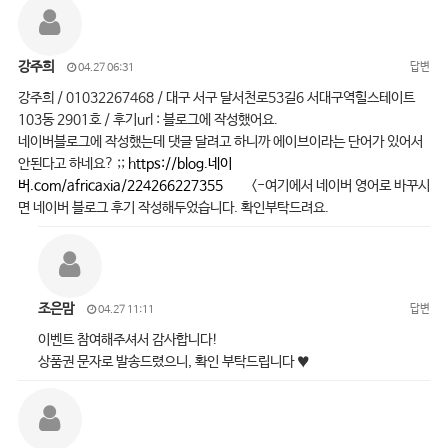
강주희
답변
04.27 06:31
강주희 / 01032267468 / 대구 서구 달서천로53길6 서대구역힐스테이트
103동 2901호 / 후기url : 블로그에 작성했어요.
네이버블로그에 작성했는데 댓글 달려고 하니까 에이브이라는 단어가 있어서
안된다고 하네요? ;;
https://blog.네이
버.com/africaxia/224266227355
<-여기에서 네이버 영어로 바꾸시
면 네이버 블로그 후기 작성해두었습니다. 확인부탁드려요.
조은맘
답변
04.27 11:11
이벤트 참여해주셔서 감사합니다!
상품권 문자로 발송드렸으니, 확인 부탁드립니다 ♥