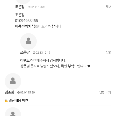
조은정
답변
02.11 12:28
조은정
01094938466
이름 연락처 남겼어요 감사합니다
조은맘
답변
02.13 12:19
이벤트 참여해주셔서 감사합니다!
상품권 문자로 발송드렸으니, 확인 부탁드립니다 ♥
김소희
답변
삭제
03.04 15:29
댓글내용 확인