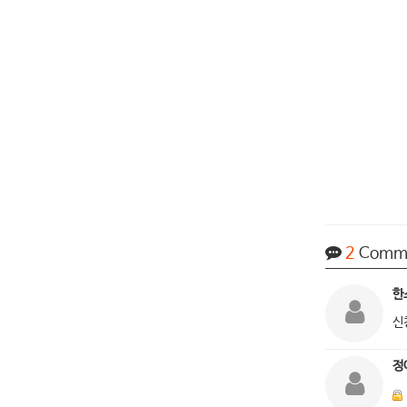
2
Comm
한
신
정