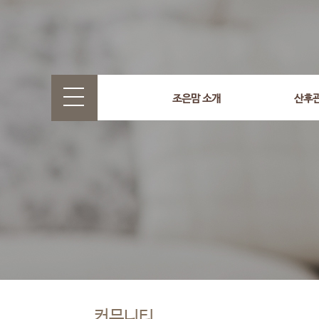
조은맘 소개
산후
커뮤니티