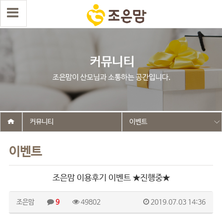
커뮤니티
이벤트
이벤트
조은맘 이용후기 이벤트 ★진행중★
조은맘
9
49802
2019.07.03 14:36