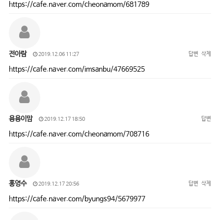
https://cafe.naver.com/cheonamom/681789
전아람
답변
삭제
2019.12.06 11:27
https://cafe.naver.com/imsanbu/47669525
용용이맘
답변
2019.12.17 18:50
https://cafe.naver.com/cheonamom/708716
홍영수
답변
삭제
2019.12.17 20:56
https://cafe.naver.com/byungs94/5679977