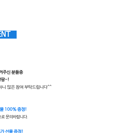
ENT
남겨주신 분들중
팡팡-!
능하니
많은 참여 부탁드립니다^^
물 100% 증정!
으로 문의바랍니다.
추가 선물 증정!