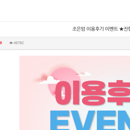
조은맘 이용후기 이벤트 ★진
9
49782