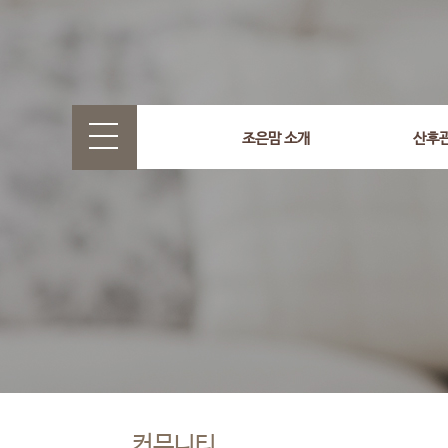
조은맘 소개
산후
커뮤니티