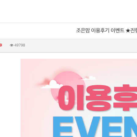
조은맘 이용후기 이벤트 ★진
9
49798