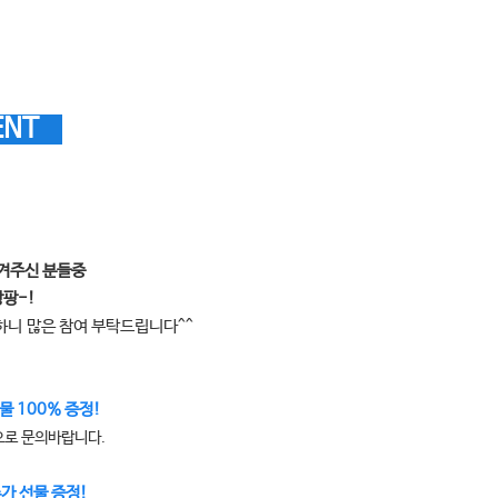
ENT
남겨주신 분들중
팡팡-!
능하니
많은 참여 부탁드립니다^^
물 100% 증정!
으로 문의바랍니다.
추가 선물 증정!