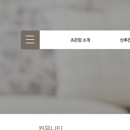
조은맘 소개
산후
커뮤니티