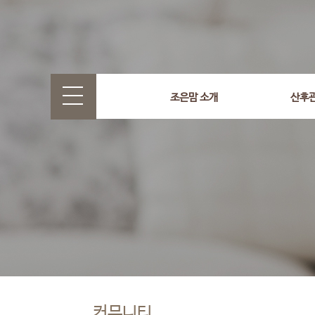
조은맘 소개
산후
커뮤니티