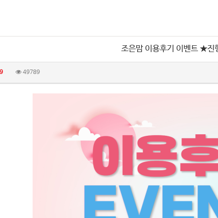
조은맘 이용후기 이벤트 ★진
9
49789