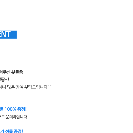
ENT
남겨주신 분들중
팡팡-!
능하니
많은 참여 부탁드립니다^^
물 100% 증정!
으로 문의바랍니다.
추가 선물 증정!