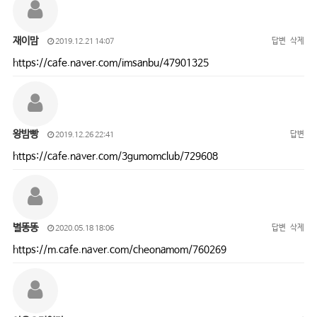
재이맘
답변
삭제
2019.12.21 14:07
https://cafe.naver.com/imsanbu/47901325
왕밤빵
답변
2019.12.26 22:41
https://cafe.naver.com/3gumomclub/729608
별똥똥
답변
삭제
2020.05.18 18:06
https://m.cafe.naver.com/cheonamom/760269