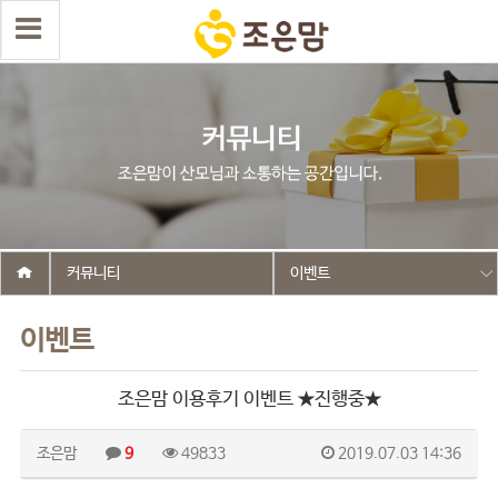
커뮤니티
이벤트
이벤트
조은맘 이용후기 이벤트 ★진행중★
조은맘
9
49833
2019.07.03 14:36