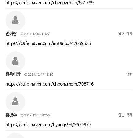
https://cafe.naver.com/cheonamom/681789
전아람
답변
삭제
2019.12.06 11:27
https://cafe.naver.com/imsanbu/47669525
용용이맘
답변
2019.12.17 18:50
https://cafe.naver.com/cheonamom/708716
홍영수
답변
삭제
2019.12.17 20:56
https://cafe.naver.com/byungs94/5679977