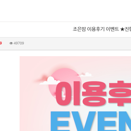
조은맘 이용후기 이벤트 ★진
9
49709