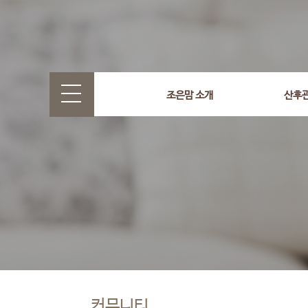
조은맘 소개
산후
커뮤니티