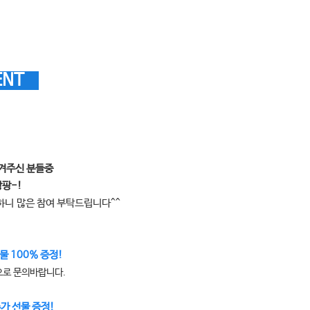
ENT
남겨주신 분들중
팡팡-!
능하니
많은 참여 부탁드립니다^^
물 100% 증정!
으로 문의바랍니다.
추가 선물 증정!