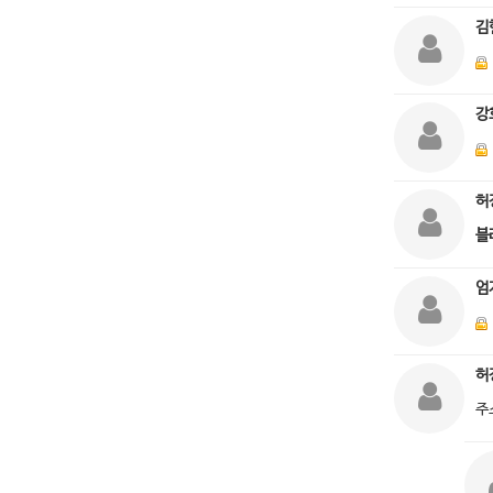
김
강
허
블
엄
허
주