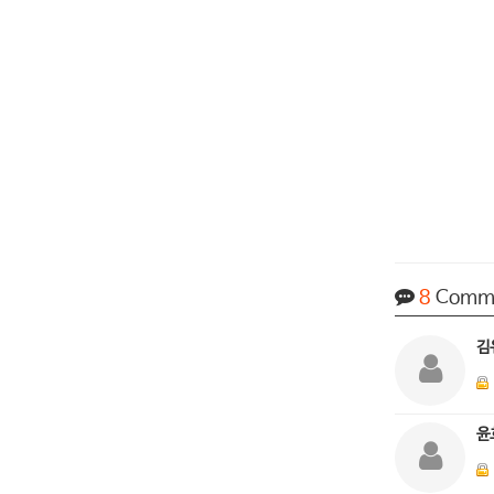
8
Comm
김
윤