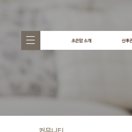
조은맘 소개
산후
커뮤니티