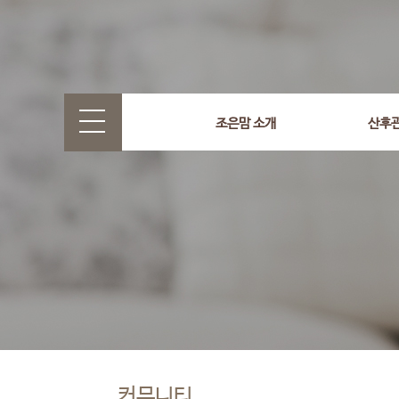
조은맘 소개
산후
커뮤니티