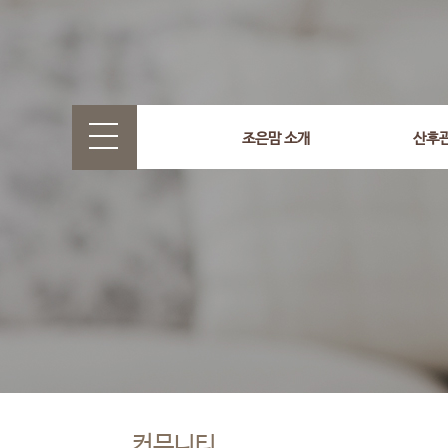
조은맘 소개
산후
커뮤니티