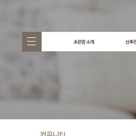
조은맘 소개
산후
커뮤니티