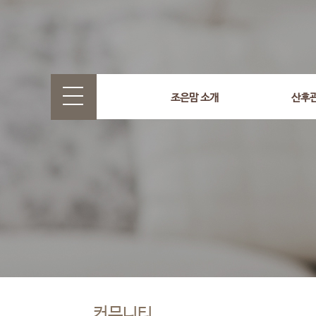
조은맘 소개
산후
커뮤니티